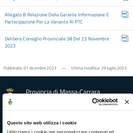
Allegato B Relazione Della Garante Informazione E
Partecipazione Per La Variante Al PTC
Delibera Consiglio Provinciale 58 Del 23 Novembre
2023
Pubblicato: 01 dicembre 2023
—
Ultima modifica: 29 luglio 2025
Provincia di Massa‑Carrara
Trasparenza e Accessibilità
Questo sito web utilizza i cookie
Utilizziamo i cookie per personalizzare contenuti ed