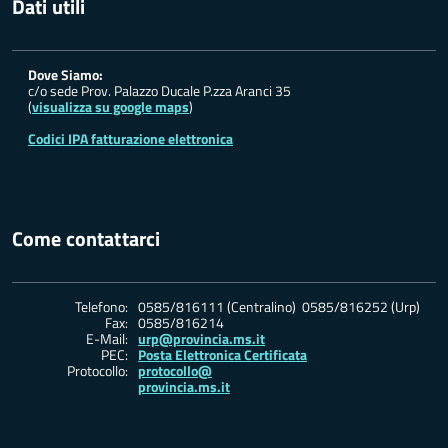
Dati utili
Dove Siamo:
c/o sede Prov. Palazzo Ducale P.zza Aranci 35
(
visualizza su google maps
)
Codici IPA fatturazione elettronica
Come contattarci
Telefono:
0585/816111 (Centralino) 0585/816252 (Urp)
Fax:
0585/816214
E-Mail:
urp@provincia.ms.it
PEC:
Posta Elettronica Certificata
Protocollo:
protocollo@
provincia.ms.it