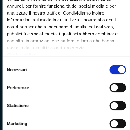
annunci, per fornire funzionalità dei social media e per
Amministrazione Trasparente
analizzare il nostro traffico. Condividiamo inoltre
informazioni sul modo in cui utilizza il nostro sito con i
Albo pretorio
nostri partner che si occupano di analisi dei dati web,
pubblicità e social media, i quali potrebbero combinarle
Bandi di concorso
con altre informazioni che ha fornito loro o che hanno
raccolto dal suo utilizzo dei loro servizi.
Richieste di accesso
Cookie policy
Selezione
Problemi di accessibilità
Necessari
del
consenso
Dichiarazione di accessibilità
Preferenze
Statistiche
Vivere Massa-Carrara
Marketing