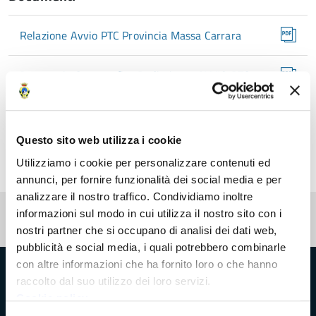
Relazione Avvio PTC Provincia Massa Carrara
Repertorio Cartografico Preliminare AVVIO PTC
MS
Documento Preliminare VAS PTC MS
Questo sito web utilizza i cookie
Utilizziamo i cookie per personalizzare contenuti ed
annunci, per fornire funzionalità dei social media e per
analizzare il nostro traffico. Condividiamo inoltre
Pubblicato: 01 Dicembre 2023
—
informazioni sul modo in cui utilizza il nostro sito con i
Ultima modifica: 05 Dicembre 2023
nostri partner che si occupano di analisi dei dati web,
pubblicità e social media, i quali potrebbero combinarle
con altre informazioni che ha fornito loro o che hanno
Provincia di Massa‑Carrara
raccolto dal suo utilizzo dei loro servizi.
Cookie policy