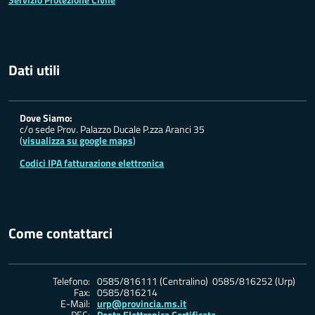
Dati utili
Dove Siamo:
c/o sede Prov. Palazzo Ducale P.zza Aranci 35
(
visualizza su google maps
)
Codici IPA fatturazione elettronica
Come contattarci
Telefono:
0585/816111 (Centralino) 0585/816252 (Urp)
Fax:
0585/816214
E-Mail:
urp@provincia.ms.it
PEC:
Posta Elettronica Certificata