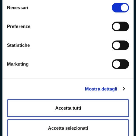
Selezione
Necessari
del
Trasparenza e Accessibilità
consenso
Preferenze
Amministrazione Trasparente
Statistiche
Albo pretorio
Marketing
Bandi di concorso
Richieste di accesso
Mostra dettagli
Problemi di accessibilità
Accetta tutti
Dichiarazione di accessibilità
Accetta selezionati