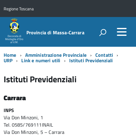
Regione Toscana
Provincia di Massa‑Carrara
Decorata di
Medaglia d'Oro
al V.M.
Home
Amministrazione Provinciale
Contatti
URP
Link e numeri utili
Istituti Previdenziali
Istituti Previdenziali
Carrara
INPS
Via Don Minzoni, 1
Tel. 0585/769111INAIL
Via Don Minzoni, 5 – Carrara