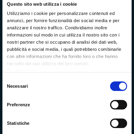
Dichiarazione di accessibilità
Questo sito web utilizza i cookie
Utilizziamo i cookie per personalizzare contenuti ed
annunci, per fornire funzionalità dei social media e per
analizzare il nostro traffico. Condividiamo inoltre
Vivere Massa-Carrara
informazioni sul modo in cui utilizza il nostro sito con i
nostri partner che si occupano di analisi dei dati web,
pubblicità e social media, i quali potrebbero combinarle
Rete dei Musei, Terre dei Malaspina e delle Statue Stele
con altre informazioni che ha fornito loro o che hanno
raccolto dal suo utilizzo dei loro servizi.
Archivio della Provincia di Massa-Carrara
Cookie policy
Selezione
Rete Provinciale delle Biblioteche
Necessari
del
consenso
Istituto Valorizzazione Castelli
Preferenze
Turismo Massa-Cararara
Statistiche