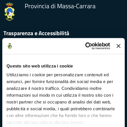
Provincia di Massa‑Carrara
Trasparenza e Accessibilità
Amministrazione Trasparente
Questo sito web utilizza i cookie
Albo pretorio
Utilizziamo i cookie per personalizzare contenuti ed
Bandi di concorso
annunci, per fornire funzionalità dei social media e per
analizzare il nostro traffico. Condividiamo inoltre
informazioni sul modo in cui utilizza il nostro sito con i
Richieste di accesso
nostri partner che si occupano di analisi dei dati web,
pubblicità e social media, i quali potrebbero combinarle
Problemi di accessibilità
con altre informazioni che ha fornito loro o che hanno
raccolto dal suo utilizzo dei loro servizi.
Dichiarazione di accessibilità