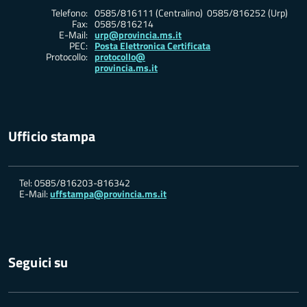
Telefono:
0585/816111 (Centralino) 0585/816252 (Urp)
Fax:
0585/816214
E-Mail:
urp@provincia.ms.it
PEC:
Posta Elettronica Certificata
Protocollo:
protocollo@
provincia.ms.it
Ufficio stampa
Tel: 0585/816203-816342
E-Mail:
uffstampa@provincia.ms.it
Seguici su