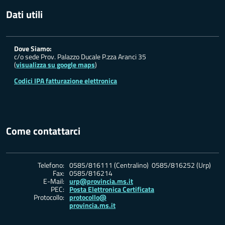
Dati utili
Dove Siamo:
c/o sede Prov. Palazzo Ducale P.zza Aranci 35
(
visualizza su google maps
)
Codici IPA fatturazione elettronica
Come contattarci
Telefono:
0585/816111 (Centralino) 0585/816252 (Urp)
Fax:
0585/816214
E-Mail:
urp@provincia.ms.it
PEC:
Posta Elettronica Certificata
Protocollo:
protocollo@
provincia.ms.it