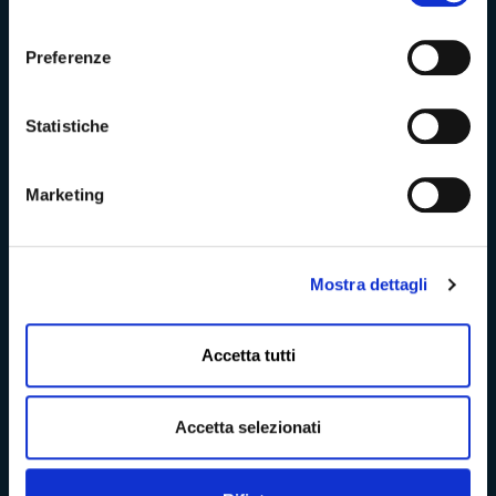
consenso
Amministrazione Trasparente
Preferenze
Albo pretorio
Statistiche
Bandi di concorso
Marketing
Richieste di accesso
Problemi di accessibilità
Mostra dettagli
Dichiarazione di accessibilità
Accetta tutti
Accetta selezionati
Vivere Massa-Carrara