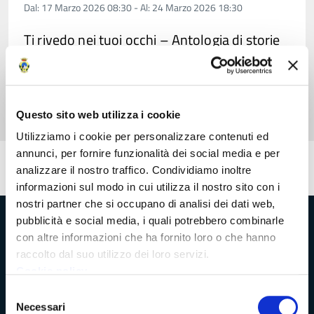
Dal: 17 Marzo 2026 08:30 - Al: 24 Marzo 2026 18:30
Ti rivedo nei tuoi occhi – Antologia di storie
di vita e di declino
Mostra fotografica a cura di Paola Nizza
Questo sito web utilizza i cookie
Utilizziamo i cookie per personalizzare contenuti ed
annunci, per fornire funzionalità dei social media e per
Pubblicato: 21 Settembre 2018
—
analizzare il nostro traffico. Condividiamo inoltre
Ultima modifica: 07 Maggio 2019
informazioni sul modo in cui utilizza il nostro sito con i
nostri partner che si occupano di analisi dei dati web,
pubblicità e social media, i quali potrebbero combinarle
Provincia di Massa‑Carrara
con altre informazioni che ha fornito loro o che hanno
raccolto dal suo utilizzo dei loro servizi.
Cookie policy
Selezione
Trasparenza e Accessibilità
Necessari
del