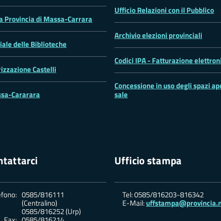
Ufficio Relazioni con il Pubblico
la Provincia di Massa-Carrara
Archivio elezioni provinciali
iale delle Biblioteche
Codici IPA - Fatturazione elettron
rizzazione Castelli
Concessione in uso degli spazi ape
sa-Cararara
sale
tattarci
Ufficio stampa
efono:
0585/816111
Tel: 0585/816203-816342
(Centralino)
E-Mail:
uffstampa@provincia.m
0585/816252 (Urp)
Fax:
0585/816214