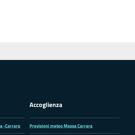
Accoglienza
sa -Carrara
Previsioni meteo Massa Carrara