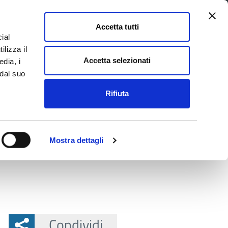
Accetta tutti
ial
Pagina
Acc
Seguici su
ilizza il
Facebook
Twit
Accetta selezionati
edia, i
 dal suo
Rifiuta
La Provincia e il territorio
Mostra dettagli
liana
Condividi