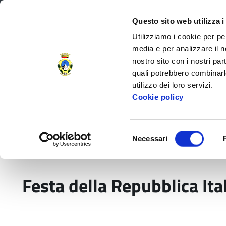
Regione Toscana
Questo sito web utilizza i
Utilizziamo i cookie per pe
media e per analizzare il no
nostro sito con i nostri par
Provincia di Massa‑Carr
quali potrebbero combinarl
utilizzo dei loro servizi.
Decorata di
Cookie policy
Medaglia d'Oro
al V.M.
Amministrazione Provinciale
Settori e
Selezione
Necessari
del
Home
Eventi
Reti culturali e Pari opportuni
consenso
Festa della Repubblica Ita