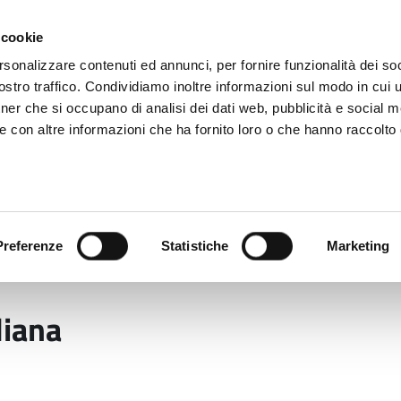
 cookie
rsonalizzare contenuti ed annunci, per fornire funzionalità dei soc
stro traffico. Condividiamo inoltre informazioni sul modo in cui ut
tner che si occupano di analisi dei dati web, pubblicità e social m
ara
e con altre informazioni che ha fornito loro o che hanno raccolto
 uffici
Servizi e Documenti
Preferenze
Statistiche
Marketing
tà
Eventi Palazzo Ducale
Festa della Repubblica Ita
liana