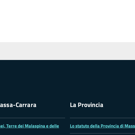
assa-Carrara
La Provincia
ei, Terre dei Malaspina e delle
Lo statuto della Provincia di Mas