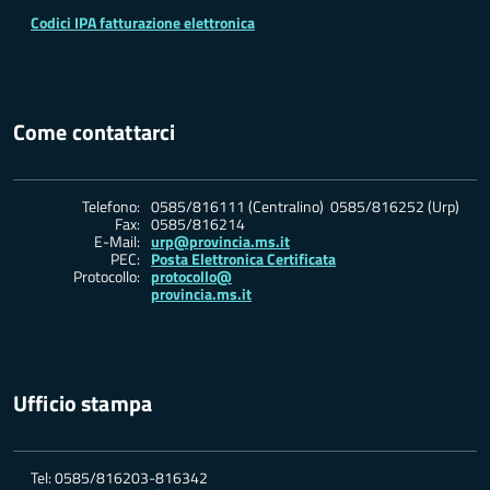
Codici IPA fatturazione elettronica
Come contattarci
Telefono:
0585/816111 (Centralino) 0585/816252 (Urp)
Fax:
0585/816214
E-Mail:
urp@provincia.ms.it
PEC:
Posta Elettronica Certificata
Protocollo:
protocollo@
provincia.ms.it
Ufficio stampa
Tel: 0585/816203-816342