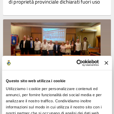
di proprietà provinciale dichiarati fuori uso
Questo sito web utilizza i cookie
Consiglio Provinciale
,
Governo dell'Ente
Utilizziamo i cookie per personalizzare contenuti ed
annunci, per fornire funzionalità dei social media e per
01 Luglio 2026
analizzare il nostro traffico. Condividiamo inoltre
informazioni sul modo in cui utilizza il nostro sito con i
Il nuovo consiglio Provinciale
nostri partner che si occupano di analisi dei dati web,