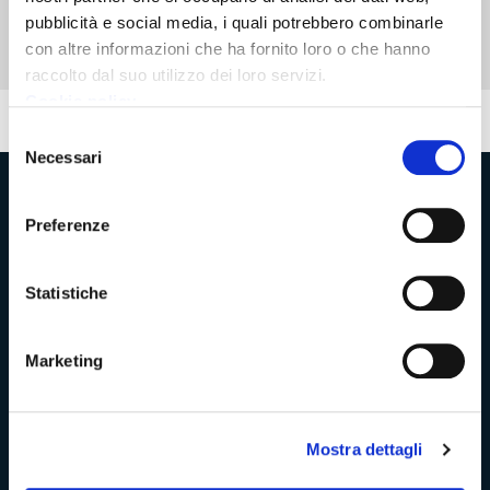
pubblicità e social media, i quali potrebbero combinarle
con altre informazioni che ha fornito loro o che hanno
raccolto dal suo utilizzo dei loro servizi.
Cookie policy
Pubblicato: 24 Aprile 2018
—
Ultima modifica: 06 Maggio 2026
Selezione
Necessari
del
consenso
Provincia di Massa‑Carrara
Preferenze
Statistiche
Trasparenza e Accessibilità
Marketing
Amministrazione Trasparente
Albo pretorio
Mostra dettagli