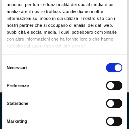
Avviso - 19 Settembre 2017
annunci, per fornire funzionalità dei social media e per
Contrattazione Integrativa Area Dirigenza anno
analizzare il nostro traffico. Condividiamo inoltre
2017:decreto per la sottoscrizione dell’intesa
informazioni sul modo in cui utilizza il nostro sito con i
all’utilizzo delle risorse per la retribuzione di
nostri partner che si occupano di analisi dei dati web,
pubblicità e social media, i quali potrebbero combinarle
posizione e risultato
con altre informazioni che ha fornito loro o che hanno
raccolto dal suo utilizzo dei loro servizi.
Cookie policy
Pagina
1
Pagina
Selezione
successiva
Necessari
del
consenso
Preferenze
Statistiche
Provincia di Massa‑Carrara
Marketing