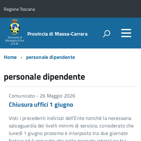
Regione Toscana
Provincia di Massa‑Carrara
Decorata di
Medaglia d'Oro
al V.M.
Home
personale dipendente
personale dipendente
Comunicato - 26 Maggio 2026
Chiusura uffici 1 giugno
Visti i precedenti indirizzi dell’Ente nonché la necessaria
salvaguardia dei livelli minimi di servizio, considerato che
lunedì 1 giugno prossimo è interposto tra due giornate
festive ed è appurato che nelle giornate intercluse tra