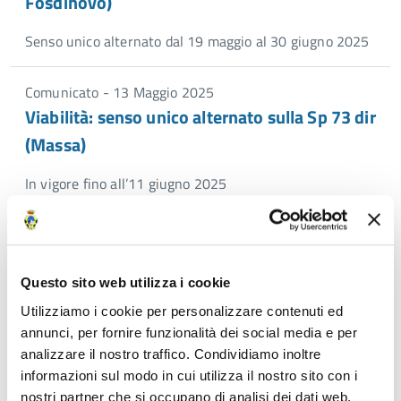
Fosdinovo)
Senso unico alternato dal 19 maggio al 30 giugno 2025
Comunicato - 13 Maggio 2025
Viabilità: senso unico alternato sulla Sp 73 dir
(Massa)
In vigore fino all’11 giugno 2025
Comunicato - 08 Maggio 2025
Viabilità: lavori di ripristino su alcune strade
provinciali
Questo sito web utilizza i cookie
Utilizziamo i cookie per personalizzare contenuti ed
Modifiche alla circolazione dal 12 al 31 maggio 2025 sulle
annunci, per fornire funzionalità dei social media e per
SP 31 Valdimagra, 32 (Mulazzo), e 61 di Canossa
analizzare il nostro traffico. Condividiamo inoltre
informazioni sul modo in cui utilizza il nostro sito con i
nostri partner che si occupano di analisi dei dati web,