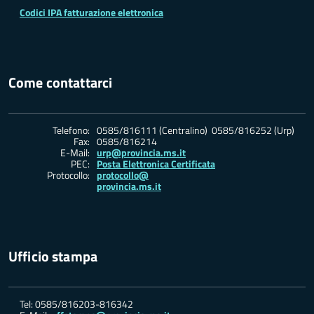
Codici IPA fatturazione elettronica
Come contattarci
Telefono:
0585/816111 (Centralino) 0585/816252 (Urp)
Fax:
0585/816214
E-Mail:
urp@provincia.ms.it
PEC:
Posta Elettronica Certificata
Protocollo:
protocollo@
provincia.ms.it
Ufficio stampa
Tel: 0585/816203-816342