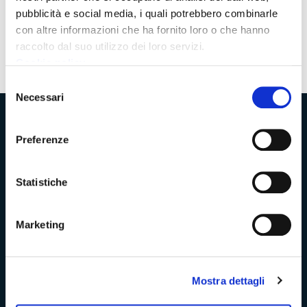
pubblicità e social media, i quali potrebbero combinarle
Pagina
1
Pagina
con altre informazioni che ha fornito loro o che hanno
successiva
raccolto dal suo utilizzo dei loro servizi.
Cookie policy
Selezione
Necessari
del
consenso
Provincia di Massa‑Carrara
Preferenze
Statistiche
Trasparenza e Accessibilità
Marketing
Amministrazione Trasparente
Albo pretorio
Mostra dettagli