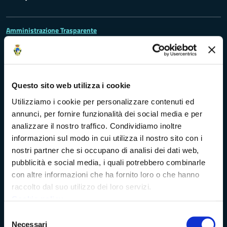
Amministrazione Trasparente
Albo pretorio
Bandi di concorso
Questo sito web utilizza i cookie
Utilizziamo i cookie per personalizzare contenuti ed
Richieste di accesso
annunci, per fornire funzionalità dei social media e per
analizzare il nostro traffico. Condividiamo inoltre
Problemi di accessibilità
informazioni sul modo in cui utilizza il nostro sito con i
nostri partner che si occupano di analisi dei dati web,
Dichiarazione di accessibilità
pubblicità e social media, i quali potrebbero combinarle
con altre informazioni che ha fornito loro o che hanno
raccolto dal suo utilizzo dei loro servizi.
Cookie policy
Vivere Massa-Carrara
Selezione
Necessari
del