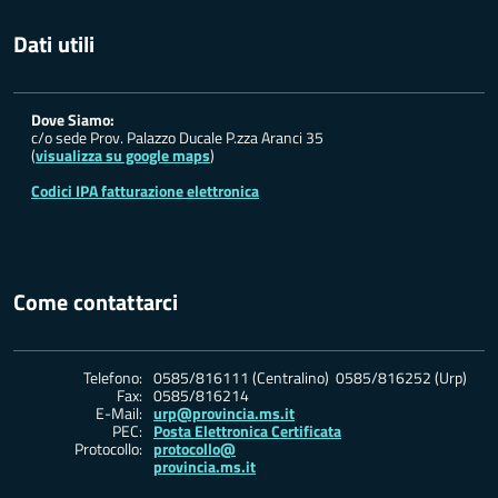
Dati utili
Dove Siamo:
c/o sede Prov. Palazzo Ducale P.zza Aranci 35
(
visualizza su google maps
)
Codici IPA fatturazione elettronica
Come contattarci
Telefono:
0585/816111 (Centralino) 0585/816252 (Urp)
Fax:
0585/816214
E-Mail:
urp@provincia.ms.it
PEC:
Posta Elettronica Certificata
Protocollo:
protocollo@
provincia.ms.it