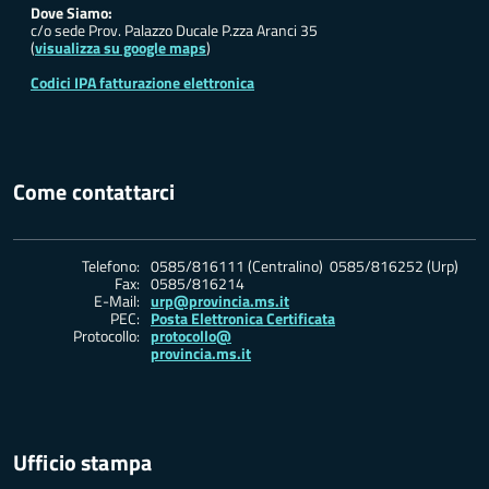
Dove Siamo:
c/o sede Prov. Palazzo Ducale P.zza Aranci 35
(
visualizza su google maps
)
Codici IPA fatturazione elettronica
Come contattarci
Telefono:
0585/816111 (Centralino) 0585/816252 (Urp)
Fax:
0585/816214
E-Mail:
urp@provincia.ms.it
PEC:
Posta Elettronica Certificata
Protocollo:
protocollo@
provincia.ms.it
Ufficio stampa