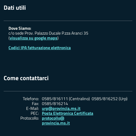
Dati utili
Dove Siamo:
c/o sede Prov. Palazzo Ducale P.zza Aranci 35
(
visualizza su google maps
)
Codici IPA fatturazione elettronica
Come contattarci
Telefono:
0585/816111 (Centralino) 0585/816252 (Urp)
Fax:
0585/816214
E-Mail:
urp@provincia.ms.it
PEC:
Posta Elettronica Certificata
Protocollo:
protocollo@
provincia.ms.it