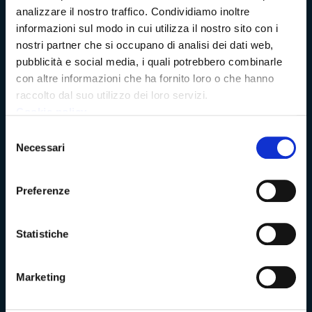
analizzare il nostro traffico. Condividiamo inoltre
Rete dei Musei, Terre dei Malaspina e delle Statue Stele
informazioni sul modo in cui utilizza il nostro sito con i
nostri partner che si occupano di analisi dei dati web,
Archivio della Provincia di Massa-Carrara
pubblicità e social media, i quali potrebbero combinarle
con altre informazioni che ha fornito loro o che hanno
Rete Provinciale delle Biblioteche
raccolto dal suo utilizzo dei loro servizi.
Cookie policy
Istituto Valorizzazione Castelli
Selezione
Necessari
del
Turismo Massa-Cararara
consenso
Preferenze
La Provincia
Statistiche
Lo statuto della Provincia di Massa -Carrara
Marketing
Ufficio Relazioni con il Pubblico