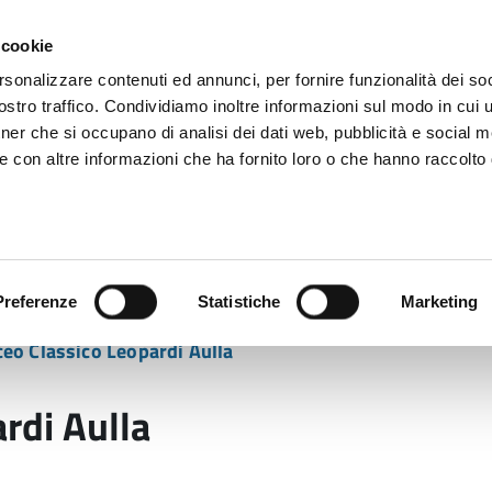
 cookie
rsonalizzare contenuti ed annunci, per fornire funzionalità dei soc
stro traffico. Condividiamo inoltre informazioni sul modo in cui ut
tner che si occupano di analisi dei dati web, pubblicità e social m
ara
e con altre informazioni che ha fornito loro o che hanno raccolto
 uffici
Servizi e Documenti
Preferenze
Statistiche
Marketing
dell’Ente
Attuazione Misure PNRR
M4C1 Investim
eo Classico Leopardi Aulla
rdi Aulla