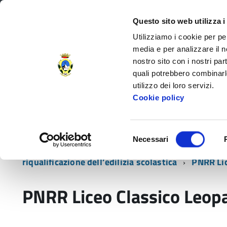
Regione Toscana
Questo sito web utilizza i
Utilizziamo i cookie per pe
media e per analizzare il no
nostro sito con i nostri par
Provincia di Massa‑Carr
quali potrebbero combinarl
utilizzo dei loro servizi.
Decorata di
Cookie policy
Medaglia d'Oro
al V.M.
Amministrazione Provinciale
Settori e
Selezione
Necessari
del
Home
Amministrazione Provinciale
Governo 
consenso
riqualificazione dell’edilizia scolastica
PNRR Lic
PNRR Liceo Classico Leopa