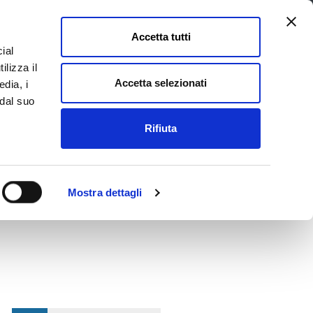
Accetta tutti
ial
Pagina
Acc
Seguici su
ilizza il
Facebook
Twit
Accetta selezionati
edia, i
 dal suo
Rifiuta
La Provincia e il territorio
Mostra dettagli
ento 3.3 Piano di messa in sicurezza e