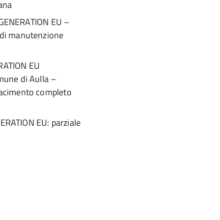
iana
 GENERATION EU –
o di manutenzione
RATION EU
mune di Aulla –
ifacimento completo
RATION EU: parziale