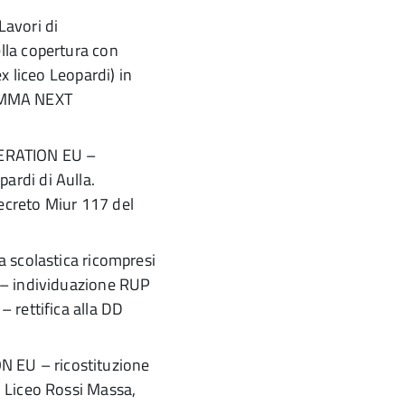
 Lavori di
lla copertura con
ex liceo Leopardi) in
AMMA NEXT
ERATION EU –
ardi di Aulla.
ecreto Miur 117 del
ia scolastica ricompresi
individuazione RUP
– rettifica alla DD
 EU – ricostituzione
i Liceo Rossi Massa,