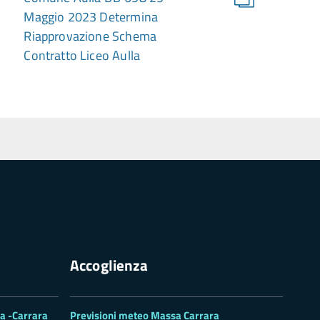
Maggio 2023 Determina
Riapprovazione Schema
Contratto Liceo Aulla
Accoglienza
sa -Carrara
Previsioni meteo Massa Carrara