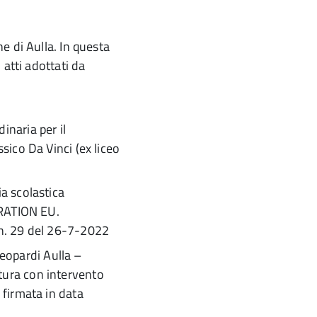
 di Aulla. In questa
atti adottati da
inaria per il
sico Da Vinci (ex liceo
ia scolastica
RATION EU.
 n. 29 del 26-7-2022
eopardi Aulla –
tura con intervento
 firmata in data