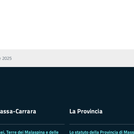
e 2025
assa-Carrara
La Provincia
ei, Terre dei Malaspina e delle
Lo statuto della Provincia di Mas