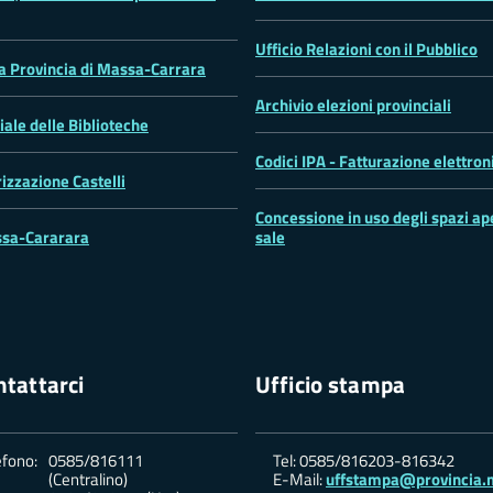
Ufficio Relazioni con il Pubblico
la Provincia di Massa-Carrara
Archivio elezioni provinciali
iale delle Biblioteche
Codici IPA - Fatturazione elettron
rizzazione Castelli
Concessione in uso degli spazi ape
sa-Cararara
sale
tattarci
Ufficio stampa
efono:
0585/816111
Tel: 0585/816203-816342
(Centralino)
E-Mail:
uffstampa@provincia.m