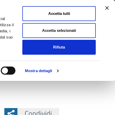
Accetta tutti
ial
Pagina
Acc
Seguici su
ilizza il
Facebook
Twit
Accetta selezionati
edia, i
 dal suo
Rifiuta
La Provincia e il territorio
Mostra dettagli
Condividi