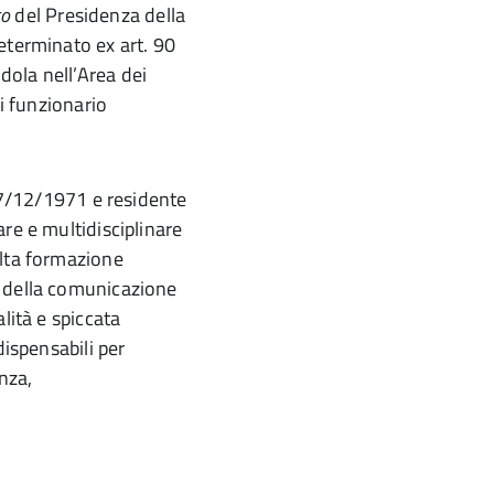
to
del Presidenza della
eterminato ex art. 90
ola nell’Area dei
i funzionario
 17/12/1971 e residente
re e multidisciplinare
alta formazione
 della comunicazione
lità e spiccata
dispensabili per
enza,