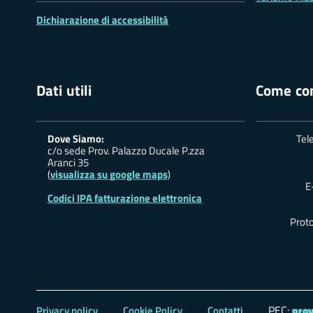
Dichiarazione di accessibilità
Dati utili
Come con
Dove Siamo:
Tel
c/o sede Prov. Palazzo Ducale P.zza
Aranci 35
(
visualizza su google maps
)
E
Codici IPA fatturazione elettronica
Proto
PEC:
Privacy policy
Cookie Policy
Contatti
prov