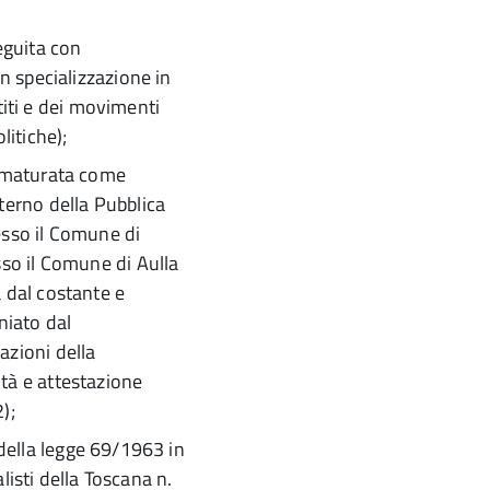
eguita con
n specializzazione in
rtiti e dei movimenti
olitiche);
e maturata come
terno della Pubblica
esso il Comune di
sso il Comune di Aulla
 dal costante e
niato dal
azioni della
tà e attestazione
);
26 della legge 69/1963 in
alisti della Toscana n.