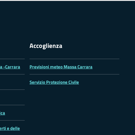
Accoglienza
sa -Carrara
Previsioni meteo Massa Carrara
Servizio Protezione Civile
ica
rti e delle