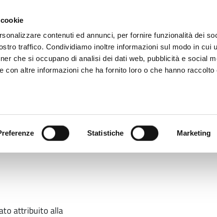
 cookie
rsonalizzare contenuti ed annunci, per fornire funzionalità dei soc
stro traffico. Condividiamo inoltre informazioni sul modo in cui ut
tner che si occupano di analisi dei dati web, pubblicità e social m
ara
e con altre informazioni che ha fornito loro o che hanno raccolto
 uffici
Servizi e Documenti
Preferenze
Statistiche
Marketing
dell’Ente
Capo Gabinetto
to attribuito alla