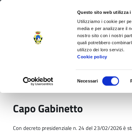
Regione Toscana
Questo sito web utilizza i
Utilizziamo i cookie per pe
media e per analizzare il no
nostro sito con i nostri par
Provincia di Massa‑Carr
quali potrebbero combinarl
utilizzo dei loro servizi.
Decorata di
Cookie policy
Medaglia d'Oro
al V.M.
Amministrazione Provinciale
Settori e
Selezione
Necessari
del
Home
Amministrazione Provinciale
Governo 
consenso
Capo Gabinetto
Con decreto presidenziale n. 24 del 23/02/2026 è sta