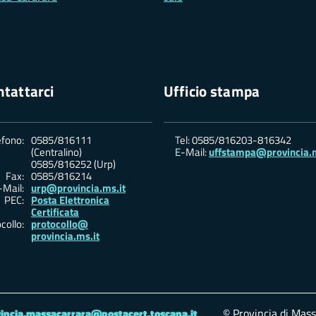
tattarci
Ufficio stampa
efono:
0585/816111
Tel: 0585/816203-816342
(Centralino)
E-Mail:
uffstampa@provincia.m
0585/816252 (Urp)
Fax:
0585/816214
-Mail:
urp@provincia.ms.it
PEC:
Posta Elettronica
Certificata
collo:
protocollo@
provincia.ms.it
© Provincia di Massa
incia.massacarrara@postacert.toscana.it