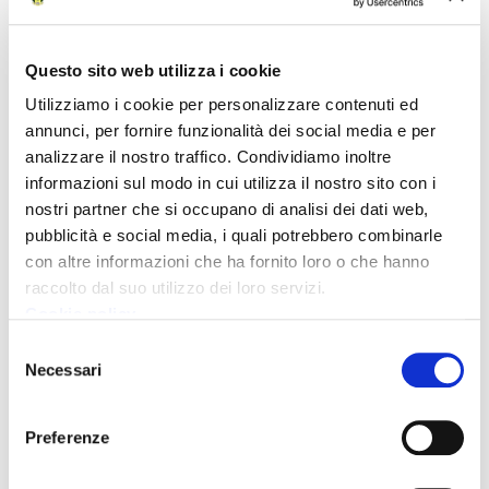
Registrazione Consiglio provinciale del 28 04
2023
Questo sito web utilizza i cookie
Utilizziamo i cookie per personalizzare contenuti ed
Registrazione Consiglio provinciale del 30 03
annunci, per fornire funzionalità dei social media e per
2023 Prima parte
analizzare il nostro traffico. Condividiamo inoltre
informazioni sul modo in cui utilizza il nostro sito con i
Registrazione Consiglio provinciale del 30 03
nostri partner che si occupano di analisi dei dati web,
2023 Seconda parte
pubblicità e social media, i quali potrebbero combinarle
con altre informazioni che ha fornito loro o che hanno
Registrazione seduta Consiglio provinciale 01
raccolto dal suo utilizzo dei loro servizi.
03 2023 ore 13.00
Cookie policy
Selezione
Necessari
Registrazione seduta Consiglio provinciale 01
del
03 2023 ore 16.30
consenso
Preferenze