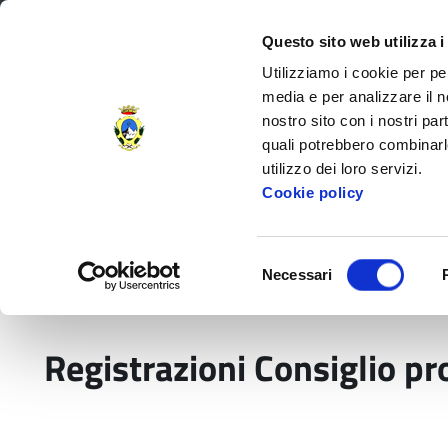
Regione Toscana
Questo sito web utilizza i
Utilizziamo i cookie per pe
media e per analizzare il no
nostro sito con i nostri par
Provincia di Massa‑Carr
quali potrebbero combinarl
utilizzo dei loro servizi.
Decorata di
Cookie policy
Medaglia d'Oro
al V.M.
Amministrazione Provinciale
Settori e
Selezione
Necessari
del
Home
Amministrazione Provinciale
Governo 
consenso
Registrazioni Consiglio pr