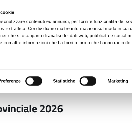
 cookie
rsonalizzare contenuti ed annunci, per fornire funzionalità dei soc
stro traffico. Condividiamo inoltre informazioni sul modo in cui ut
tner che si occupano di analisi dei dati web, pubblicità e social m
ara
e con altre informazioni che ha fornito loro o che hanno raccolto
 uffici
Servizi e Documenti
Preferenze
Statistiche
Marketing
dell’Ente
Il Consiglio provinciale 2026-2028
Regi
ovinciale 2026