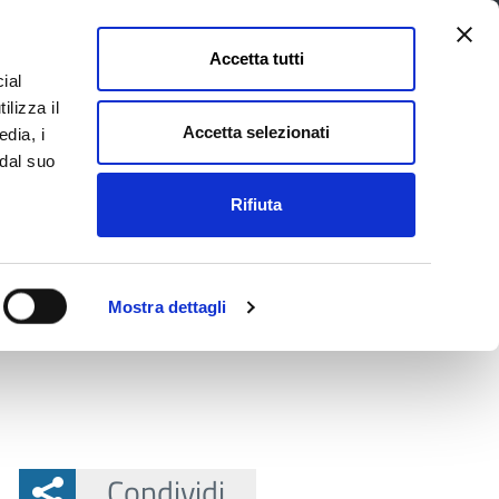
Accetta tutti
ial
Pagina
Acc
Seguici su
ilizza il
Facebook
Twit
Accetta selezionati
edia, i
 dal suo
Rifiuta
La Provincia e il territorio
Mostra dettagli
strazioni Consiglio provinciale 2026
Condividi