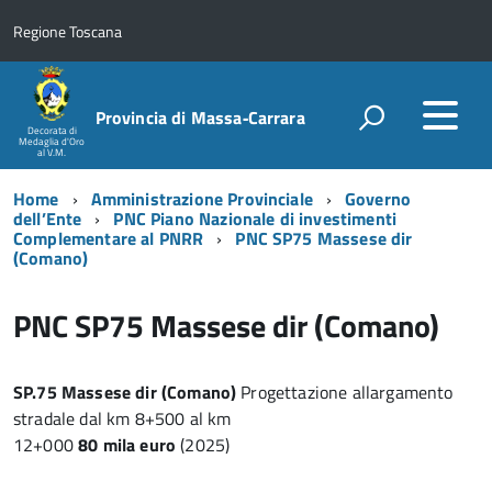
Regione Toscana
Provincia di Massa‑Carrara
Decorata di
Medaglia d'Oro
al V.M.
Home
Amministrazione Provinciale
Governo
dell’Ente
PNC Piano Nazionale di investimenti
Complementare al PNRR
PNC SP75 Massese dir
(Comano)
PNC SP75 Massese dir (Comano)
SP.75 Massese dir (Comano)
Progettazione allargamento
stradale dal km 8+500 al km
12+000
80 mila euro
(2025)