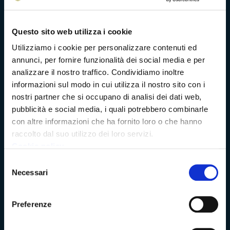
Problemi di accessibilità
Questo sito web utilizza i cookie
Utilizziamo i cookie per personalizzare contenuti ed
Dichiarazione di accessibilità
annunci, per fornire funzionalità dei social media e per
analizzare il nostro traffico. Condividiamo inoltre
informazioni sul modo in cui utilizza il nostro sito con i
nostri partner che si occupano di analisi dei dati web,
Vivere Massa-Carrara
pubblicità e social media, i quali potrebbero combinarle
con altre informazioni che ha fornito loro o che hanno
raccolto dal suo utilizzo dei loro servizi.
Rete dei Musei, Terre dei Malaspina e delle Statue Stele
Cookie policy
Selezione
Archivio della Provincia di Massa-Carrara
Necessari
del
consenso
Rete Provinciale delle Biblioteche
Preferenze
Istituto Valorizzazione Castelli