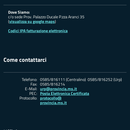
Dove Siamo:
c/o sede Prov. Palazzo Ducale P.zza Aranci 35
(
visualizza su google maps
)
Codici IPA fatturazione elettronica
Come contattarci
Telefono:
0585/816111 (Centralino) 0585/816252 (Urp)
Fax:
0585/816214
E-Mail:
urp@provincia.ms.it
PEC:
Posta Elettronica Certificata
Protocollo:
protocollo@
provincia.ms.it