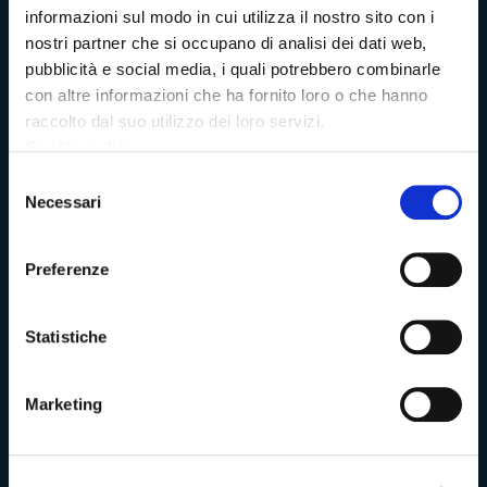
informazioni sul modo in cui utilizza il nostro sito con i
Archivio della Provincia di Massa-Carrara
nostri partner che si occupano di analisi dei dati web,
pubblicità e social media, i quali potrebbero combinarle
Rete Provinciale delle Biblioteche
con altre informazioni che ha fornito loro o che hanno
raccolto dal suo utilizzo dei loro servizi.
Istituto Valorizzazione Castelli
Cookie policy
Selezione
Turismo Massa-Cararara
Necessari
del
consenso
Preferenze
La Provincia
Statistiche
Lo statuto della Provincia di Massa -Carrara
Marketing
Ufficio Relazioni con il Pubblico
Archivio elezioni provinciali