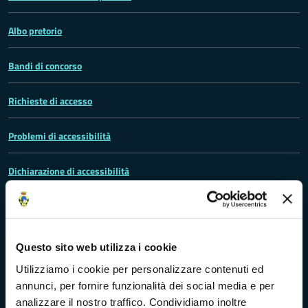
Albo pretorio
Bandi di concorso
Richieste di accesso
Problemi di accessibilità
Dichiarazione di accessibilità
Vivere Massa-Carrara
Questo sito web utilizza i cookie
Utilizziamo i cookie per personalizzare contenuti ed
annunci, per fornire funzionalità dei social media e per
Rete dei Musei, Terre dei Malaspina e delle Statue Stele
analizzare il nostro traffico. Condividiamo inoltre