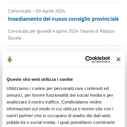
Comunicato - 03 Aprile 2024
Insediamento del nuovo consiglio provinciale
Convocata per giovedì 4 aprile 2024 l’assise di Palazzo
Ducale
Comunicato - 07 Febbraio 2024
Giorno del ricordo: sabato 10 febbraio 2024
consiglio provinciale in seduta aperta
Questo sito web utilizza i cookie
Riunione congiunta con i consigli comunali di Carrara,
Utilizziamo i cookie per personalizzare contenuti ed
Massa e Montignoso
annunci, per fornire funzionalità dei social media e per
analizzare il nostro traffico. Condividiamo inoltre
informazioni sul modo in cui utilizza il nostro sito con i
Pagina
5
Pagina
Pagina
nostri partner che si occupano di analisi dei dati web,
precedente
successiva
pubblicità e social media, i quali potrebbero combinarle