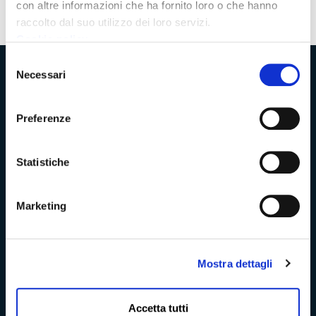
con altre informazioni che ha fornito loro o che hanno
raccolto dal suo utilizzo dei loro servizi.
Cookie policy
Selezione
Necessari
Provincia di Massa‑Carrara
del
consenso
Preferenze
Trasparenza e Accessibilità
Statistiche
Amministrazione Trasparente
Marketing
Albo pretorio
Mostra dettagli
Bandi di concorso
Richieste di accesso
Accetta tutti