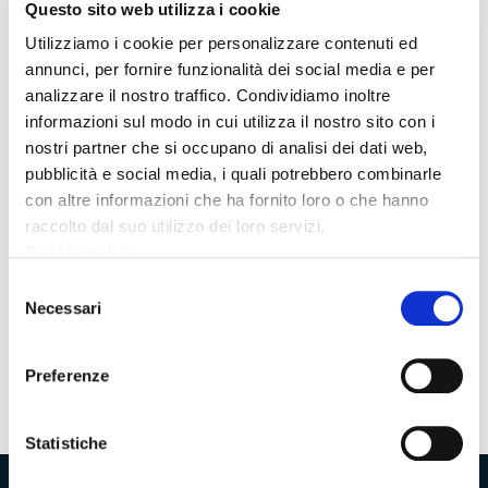
Questo sito web utilizza i cookie
La preoccupazione del presidente Lorenzetti in una lettera
inviata ai sindaci: “Costretti a rivedere gli interventi già
Utilizziamo i cookie per personalizzare contenuti ed
programmati”
annunci, per fornire funzionalità dei social media e per
analizzare il nostro traffico. Condividiamo inoltre
informazioni sul modo in cui utilizza il nostro sito con i
Comunicato - 10 marzo 2025
nostri partner che si occupano di analisi dei dati web,
Le Istituzioni incontrano Terna: chiarimenti sul
pubblicità e social media, i quali potrebbero combinarle
progetto e sulla realizzazione dell’elettrodotto
con altre informazioni che ha fornito loro o che hanno
raccolto dal suo utilizzo dei loro servizi.
Osservazioni dai singoli territori entro il 21 maggio 2025
Cookie policy
Selezione
Necessari
del
Pagina
6
Pagina
Pagina
consenso
precedente
successiva
Preferenze
Statistiche