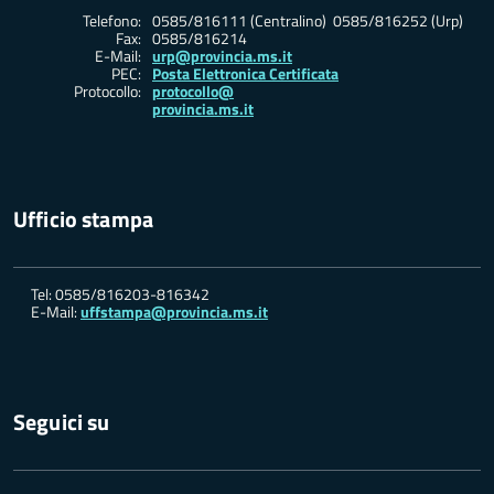
Telefono:
0585/816111 (Centralino) 0585/816252 (Urp)
Fax:
0585/816214
E-Mail:
urp@provincia.ms.it
PEC:
Posta Elettronica Certificata
Protocollo:
protocollo@
provincia.ms.it
Ufficio stampa
Tel: 0585/816203-816342
E-Mail:
uffstampa@provincia.ms.it
Seguici su