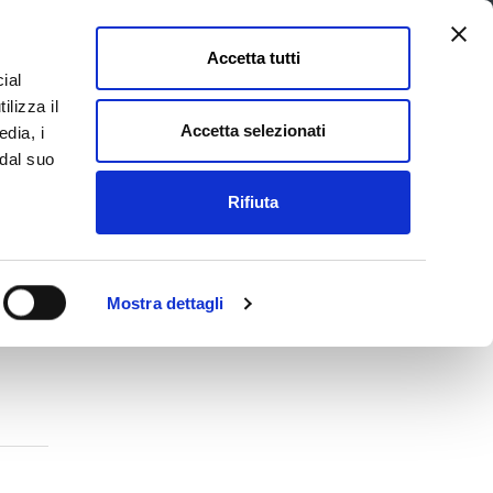
Accetta tutti
ial
Pagina
Acc
Seguici su
ilizza il
Facebook
Twit
Accetta selezionati
edia, i
 dal suo
Rifiuta
La Provincia e il territorio
Mostra dettagli