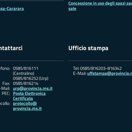
Concessione in uso degli spazi ape
sa-Cararara
sale
tattarci
Ufficio stampa
efono:
0585/816111
Tel: 0585/816203-816342
(Centralino)
E-Mail:
uffstampa@provincia.m
0585/816252 (Urp)
Fax:
0585/816214
-Mail:
urp@provincia.ms.it
PEC:
Posta Elettronica
Certificata
collo:
protocollo@
provincia.ms.it