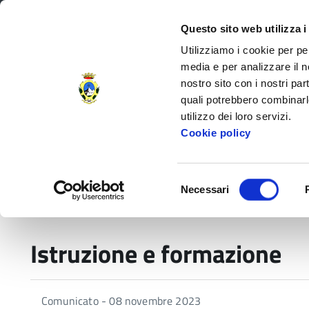
Regione Toscana
Questo sito web utilizza i
Utilizziamo i cookie per pe
media e per analizzare il no
nostro sito con i nostri par
Provincia di Massa‑Carr
quali potrebbero combinarl
utilizzo dei loro servizi.
Decorata di
Cookie policy
Medaglia d'Oro
al V.M.
Amministrazione Provinciale
Settori e
Selezione
Necessari
del
Home
Istruzione e formazione
consenso
Istruzione e formazione
Comunicato - 08 novembre 2023