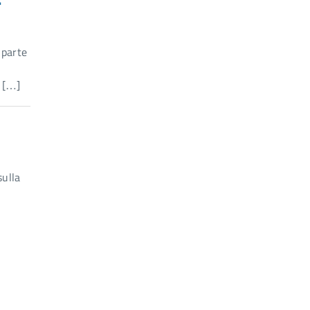
 parte
) […]
sulla