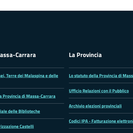
assa-Carrara
La Provincia
ei, Terre dei Malaspina e delle
Lo statuto della Provincia di Mas
Ufficio Relazioni con il Pubblico
la Provincia di Massa-Carrara
Archivio elezioni provinciali
iale delle Biblioteche
Codici IPA - Fatturazione elettron
rizzazione Castelli