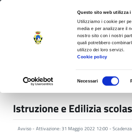
Regione Toscana
Questo sito web utilizza i
Utilizziamo i cookie per pe
media e per analizzare il no
nostro sito con i nostri par
Provincia di Massa‑Carr
quali potrebbero combinarl
utilizzo dei loro servizi.
Decorata di
Cookie policy
Medaglia d'Oro
al V.M.
Amministrazione Provinciale
Settori e
Selezione
Necessari
del
Home
Istruzione e Edilizia scolastica
consenso
Istruzione e Edilizia scolas
Avviso - Attivazione: 31 Maggio 2022 12:00 - Scadenz