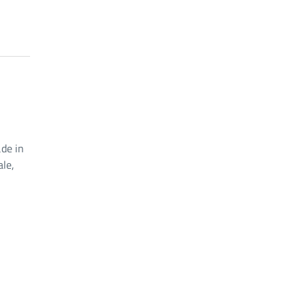
ade in
ale,