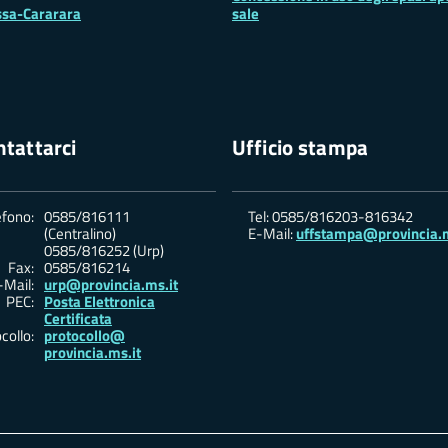
sa-Cararara
sale
tattarci
Ufficio stampa
efono:
0585/816111
Tel: 0585/816203-816342
(Centralino)
E-Mail:
uffstampa@provincia.m
0585/816252 (Urp)
Fax:
0585/816214
-Mail:
urp@provincia.ms.it
PEC:
Posta Elettronica
Certificata
collo:
protocollo@
provincia.ms.it