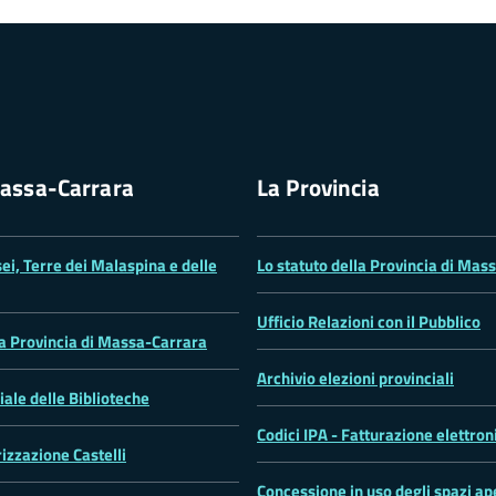
assa-Carrara
La Provincia
ei, Terre dei Malaspina e delle
Lo statuto della Provincia di Mas
Ufficio Relazioni con il Pubblico
la Provincia di Massa-Carrara
Archivio elezioni provinciali
iale delle Biblioteche
Codici IPA - Fatturazione elettron
rizzazione Castelli
Concessione in uso degli spazi ape