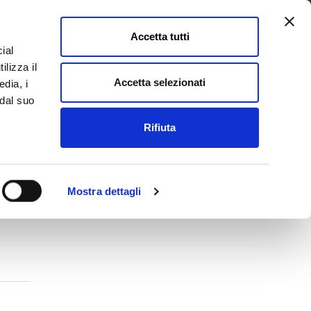
Accetta tutti
ial
Pagina
Acc
Seguici su
ilizza il
Facebook
Twit
Accetta selezionati
edia, i
 dal suo
Rifiuta
La Provincia e il territorio
Mostra dettagli