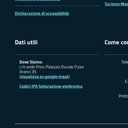
Turismo Mas
Dichiarazione di accessibilità
Dati utili
Come con
Dove Siamo:
Tel
c/o sede Prov. Palazzo Ducale P.zza
Aranci 35
(
visualizza su google maps
)
E
Codici IPA fatturazione elettronica
Proto