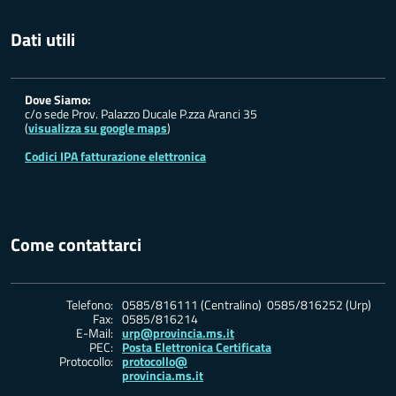
Dati utili
Dove Siamo:
c/o sede Prov. Palazzo Ducale P.zza Aranci 35
(
visualizza su google maps
)
Codici IPA fatturazione elettronica
Come contattarci
Telefono:
0585/816111 (Centralino) 0585/816252 (Urp)
Fax:
0585/816214
E-Mail:
urp@provincia.ms.it
PEC:
Posta Elettronica Certificata
Protocollo:
protocollo@
provincia.ms.it