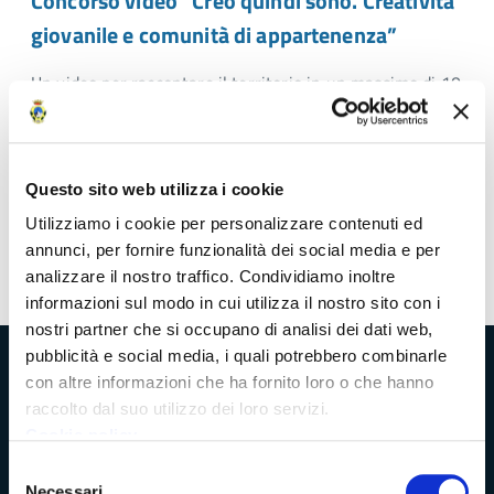
Concorso video “Creo quindi sono. Creatività
giovanile e comunità di appartenenza”
Un video per raccontare il territorio in un massimo di 10
minuti. Premio di 1500 euro
Questo sito web utilizza i cookie
Pagina
2
Pagina
Pagina
Utilizziamo i cookie per personalizzare contenuti ed
precedente
successiva
annunci, per fornire funzionalità dei social media e per
analizzare il nostro traffico. Condividiamo inoltre
informazioni sul modo in cui utilizza il nostro sito con i
nostri partner che si occupano di analisi dei dati web,
pubblicità e social media, i quali potrebbero combinarle
Provincia di Massa‑Carrara
con altre informazioni che ha fornito loro o che hanno
raccolto dal suo utilizzo dei loro servizi.
Cookie policy
Selezione
Trasparenza e Accessibilità
Necessari