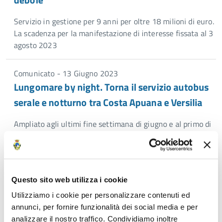
Servizio in gestione per 9 anni per oltre 18 milioni di euro.
La scadenza per la manifestazione di interesse fissata al 3
agosto 2023
Comunicato - 13 Giugno 2023
Lungomare by night. Torna il servizio autobus
serale e notturno tra Costa Apuana e Versilia
Ampliato agli ultimi fine settimana di giugno e al primo di
settembre. Con 5 euro ci si sposta per tutta la sera e la
notte
Comunicato - 22 Maggio 2023
Questo sito web utilizza i cookie
Un progetto di mobilità condivisa a
Utilizziamo i cookie per personalizzare contenuti ed
integrazione del Trasporto Pubblico
annunci, per fornire funzionalità dei social media e per
analizzare il nostro traffico. Condividiamo inoltre