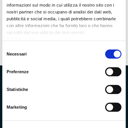
Presentato alla Regione Toscana: richiesto di un
informazioni sul modo in cui utilizza il nostro sito con i
finanziamento di 200 mila euro
nostri partner che si occupano di analisi dei dati web,
pubblicità e social media, i quali potrebbero combinarle
con altre informazioni che ha fornito loro o che hanno
raccolto dal suo utilizzo dei loro servizi.
Pagina
3
Pagina
Pagina
precedente
Cookie policy
successiva
Selezione
Necessari
del
consenso
Preferenze
Provincia di Massa‑Carrara
Statistiche
Trasparenza e Accessibilità
Marketing
Amministrazione Trasparente