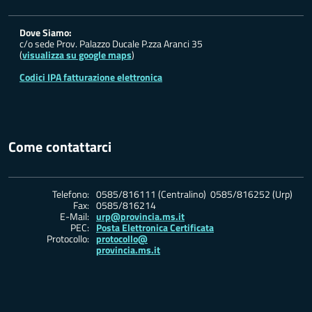
Dove Siamo:
c/o sede Prov. Palazzo Ducale P.zza Aranci 35
(
visualizza su google maps
)
Codici IPA fatturazione elettronica
Come contattarci
Telefono:
0585/816111 (Centralino) 0585/816252 (Urp)
Fax:
0585/816214
E-Mail:
urp@provincia.ms.it
PEC:
Posta Elettronica Certificata
Protocollo:
protocollo@
provincia.ms.it