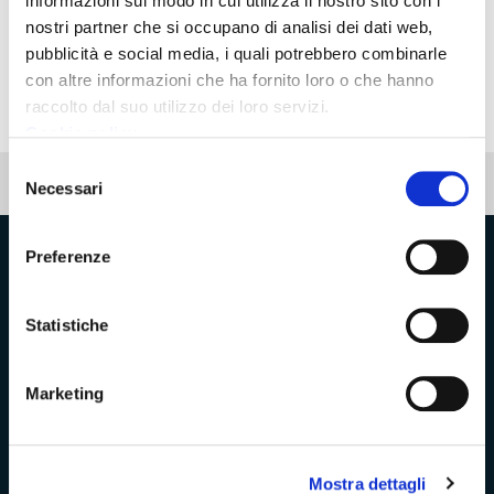
informazioni sul modo in cui utilizza il nostro sito con i
Fonte
nostri partner che si occupano di analisi dei dati web,
pubblicità e social media, i quali potrebbero combinarle
Ufficio stampa Provincia di Massa-Carrara
con altre informazioni che ha fornito loro o che hanno
raccolto dal suo utilizzo dei loro servizi.
Cookie policy
Selezione
Pubblicato: 03 Marzo 2022
Necessari
del
consenso
Preferenze
Provincia di Massa‑Carrara
Statistiche
Trasparenza e Accessibilità
Marketing
Amministrazione Trasparente
Mostra dettagli