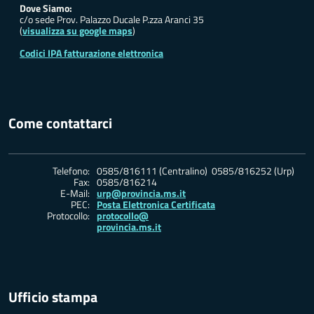
Dove Siamo:
c/o sede Prov. Palazzo Ducale P.zza Aranci 35
(
visualizza su google maps
)
Codici IPA fatturazione elettronica
Come contattarci
Telefono:
0585/816111 (Centralino) 0585/816252 (Urp)
Fax:
0585/816214
E-Mail:
urp@provincia.ms.it
PEC:
Posta Elettronica Certificata
Protocollo:
protocollo@
provincia.ms.it
Ufficio stampa