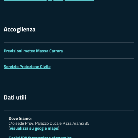
Accoglienza
Previsioni meteo Massa Carrara
Servizio Protezione Civile
Dati utili
Dove Siamo:
c/o sede Prov. Palazzo Ducale P.zza Aranci 35
(
visualizza su google maps
)
Codici IPA fatturazione elettronica