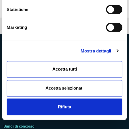
Statistiche
Pubblicato: 16 Maggio 2019
Marketing
Provincia di Massa‑Carrara
Mostra dettagli
Accetta tutti
Trasparenza e Accessibilità
Accetta selezionati
Amministrazione Trasparente
Rifiuta
Albo pretorio
Bandi di concorso