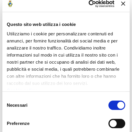
Questo sito web utilizza i cookie
Utilizziamo i cookie per personalizzare contenuti ed
annunci, per fornire funzionalità dei social media e per
analizzare il nostro traffico. Condividiamo inoltre
Collegamenti
informazioni sul modo in cui utilizza il nostro sito con i
nostri partner che si occupano di analisi dei dati web,
Archivio Provinciale
pubblicità e social media, i quali potrebbero combinarle
con altre informazioni che ha fornito loro o che hanno
Data
raccolto dal suo utilizzo dei loro servizi.
Cookie policy
16 Maggio 2019
Selezione
Necessari
del
Fonte
consenso
Preferenze
Ufficio Stampa Provincia di Massa-Carrara