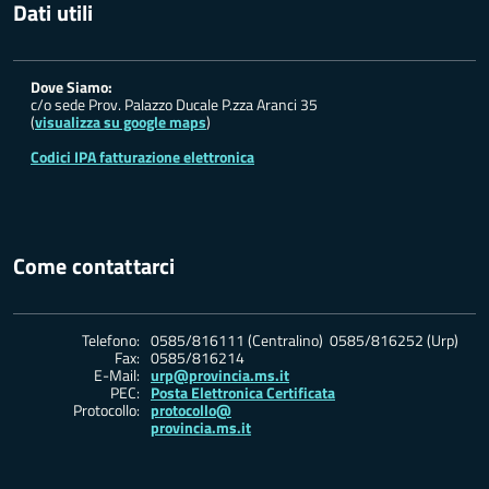
Dati utili
Dove Siamo:
c/o sede Prov. Palazzo Ducale P.zza Aranci 35
(
visualizza su google maps
)
Codici IPA fatturazione elettronica
Come contattarci
Telefono:
0585/816111 (Centralino) 0585/816252 (Urp)
Fax:
0585/816214
E-Mail:
urp@provincia.ms.it
PEC:
Posta Elettronica Certificata
Protocollo:
protocollo@
provincia.ms.it