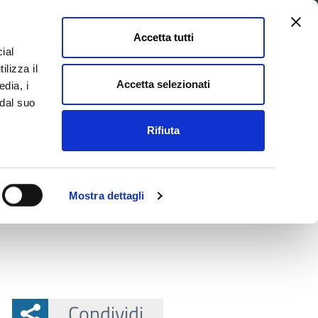
Accetta tutti
ial
Pagina
Acc
Seguici su
ilizza il
Facebook
Twit
Accetta selezionati
edia, i
 dal suo
Rifiuta
La Provincia e il territorio
Mostra dettagli
8
Condividi