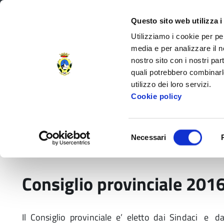
Regione Toscana
Questo sito web utilizza i
Utilizziamo i cookie per pe
media e per analizzare il no
nostro sito con i nostri par
Provincia di Massa‑Carr
quali potrebbero combinarl
utilizzo dei loro servizi.
Decorata di
Cookie policy
Medaglia d'Oro
al V.M.
Amministrazione Provinciale
Settori e
Selezione
Necessari
del
Home
Comunicati
Governo dell'Ente
Elez
consenso
Consiglio provinciale 20
Il Consiglio provinciale e’ eletto dai Sindaci e da