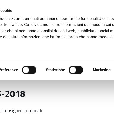
 cookie
rsonalizzare contenuti ed annunci, per fornire funzionalità dei soc
stro traffico. Condividiamo inoltre informazioni sul modo in cui ut
tner che si occupano di analisi dei dati web, pubblicità e social m
ara
e con altre informazioni che ha fornito loro o che hanno raccolto
 uffici
Servizi e Documenti
Preferenze
Statistiche
Marketing
ioni Provinciali 2016
Consiglio provinciale 2016-201
16-2018
i Consiglieri comunali