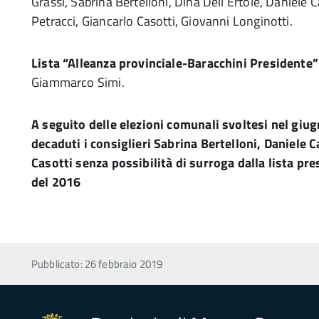
Grassi, Sabrina Bertelloni, Dina Dell’Ertole, Daniele
Petracci, Giancarlo Casotti, Giovanni Longinotti.
Lista “Alleanza provinciale-Baracchini Presidente”
Giammarco Simi.
A seguito delle elezioni comunali svoltesi nel gi
decaduti i consiglieri Sabrina Bertelloni, Daniele 
Casotti senza possibilità di surroga dalla lista pre
del 2016
Pubblicato: 26 febbraio 2019