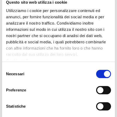
Questo sito web utilizza i cookie
giunta ritira quanto approvato a settembre e dà il via libera
ai criteri sugli accorpamenti. A dicembre partono anche i
Utilizziamo i cookie per personalizzare contenuti ed
confronti territoriali che portano le due conferenze zonali a
annunci, per fornire funzionalità dei social media e per
queste decisioni.
analizzare il nostro traffico. Condividiamo inoltre
informazioni sul modo in cui utilizza il nostro sito con i
nostri partner che si occupano di analisi dei dati web,
La Conferenza Zonale della Lunigiana, così come riporta la
pubblicità e social media, i quali potrebbero combinarle
comunicazione dell’Unione di Comuni Montana Lunigiana,
con altre informazioni che ha fornito loro o che hanno
propone la fusione del Comprensivo Bonomi di Fosdinovo con
raccolto dal suo utilizzo dei loro servizi.
il Comprensivo Buonarroti di Marina di Carrara e in
Cookie policy
subordine con il Moratti di Fivizzano. A seguito degli
accertamenti istruttori della Provincia con la Regione
Selezione
l’ipotesi fusione con Marina di Carrara è ritenuta non
Necessari
del
conforme in quanto il Bonomi risulta collocato in ambito
consenso
diverso rispetto al Buonarroti.
Preferenze
Rispetto al Tifoni di Pontremoli la stessa Conferenza si era
Statistiche
espressa per il mantenimento della autonomia in
considerazione del fatto che all’interno dello stesso è