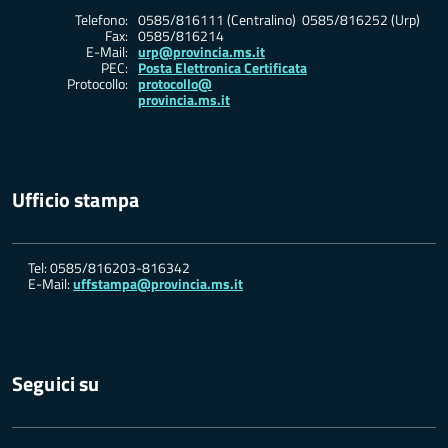
Telefono:
0585/816111 (Centralino) 0585/816252 (Urp)
Fax:
0585/816214
E-Mail:
urp@provincia.ms.it
PEC:
Posta Elettronica Certificata
Protocollo:
protocollo@
provincia.ms.it
Ufficio stampa
Tel: 0585/816203-816342
E-Mail:
uffstampa@provincia.ms.it
Seguici su