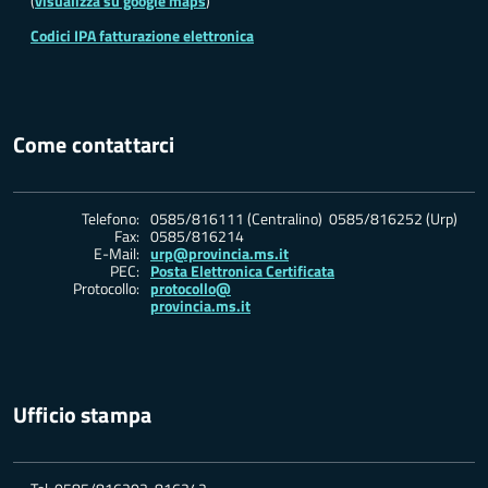
(
visualizza su google maps
)
Codici IPA fatturazione elettronica
Come contattarci
Telefono:
0585/816111 (Centralino) 0585/816252 (Urp)
Fax:
0585/816214
E-Mail:
urp@provincia.ms.it
PEC:
Posta Elettronica Certificata
Protocollo:
protocollo@
provincia.ms.it
Ufficio stampa