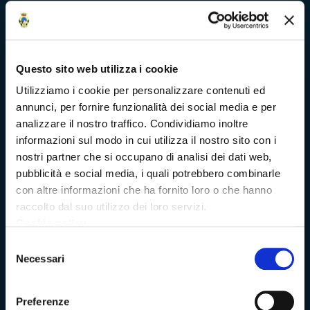
Bandi di concorso
Richieste di accesso
Questo sito web utilizza i cookie
Problemi di accessibilità
Utilizziamo i cookie per personalizzare contenuti ed
annunci, per fornire funzionalità dei social media e per
Dichiarazione di accessibilità
analizzare il nostro traffico. Condividiamo inoltre
informazioni sul modo in cui utilizza il nostro sito con i
nostri partner che si occupano di analisi dei dati web,
pubblicità e social media, i quali potrebbero combinarle
Vivere Massa-Carrara
con altre informazioni che ha fornito loro o che hanno
raccolto dal suo utilizzo dei loro servizi.
Cookie policy
Rete dei Musei, Terre dei Malaspina e delle Statue Stele
Selezione
Necessari
del
Archivio della Provincia di Massa-Carrara
consenso
Preferenze
Rete Provinciale delle Biblioteche