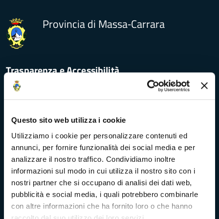
Provincia di Massa‑Carrara
Trasparenza e Accessibilità
Amministrazione Trasparente
Questo sito web utilizza i cookie
Albo pretorio
Utilizziamo i cookie per personalizzare contenuti ed
annunci, per fornire funzionalità dei social media e per
Bandi di concorso
analizzare il nostro traffico. Condividiamo inoltre
informazioni sul modo in cui utilizza il nostro sito con i
Richieste di accesso
nostri partner che si occupano di analisi dei dati web,
pubblicità e social media, i quali potrebbero combinarle
Problemi di accessibilità
con altre informazioni che ha fornito loro o che hanno
raccolto dal suo utilizzo dei loro servizi.