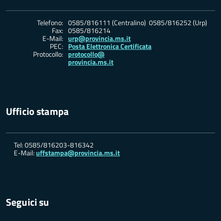
Telefono:
0585/816111 (Centralino) 0585/816252 (Urp)
Fax:
0585/816214
E-Mail:
urp@provincia.ms.it
PEC:
Posta Elettronica Certificata
Protocollo:
protocollo@
provincia.ms.it
Ufficio stampa
Tel: 0585/816203-816342
E-Mail:
uffstampa@provincia.ms.it
Seguici su