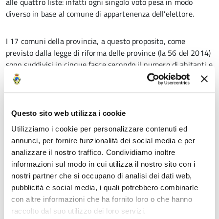
alle quattro liste: infatti ogni singolo voto pesa in modo
diverso in base al comune di appartenenza dell’elettore.
I 17 comuni della provincia, a questo proposito, come
previsto dalla legge di riforma delle province (la 56 del 2014)
sono suddivisi in cinque fasce secondo il numero di abitanti e
ogni elettore riceverà una scheda di colore diverso.
L’indice viene assegnato secondo una formula che come dati
Questo sito web utilizza i cookie
base prevede, per ogni singolo comune, il numero degli
abitanti e il numero degli elettori (sindaco e consiglieri
Utilizziamo i cookie per personalizzare contenuti ed
comunali).
annunci, per fornire funzionalità dei social media e per
analizzare il nostro traffico. Condividiamo inoltre
informazioni sul modo in cui utilizza il nostro sito con i
Gli indici sono da ritenersi provvisori in considerazione
nostri partner che si occupano di analisi dei dati web,
dell’eventuale cambiamento del corpo elettorale, possibile
pubblicità e social media, i quali potrebbero combinarle
fino al giorno prima delle elezioni.
con altre informazioni che ha fornito loro o che hanno
raccolto dal suo utilizzo dei loro servizi.