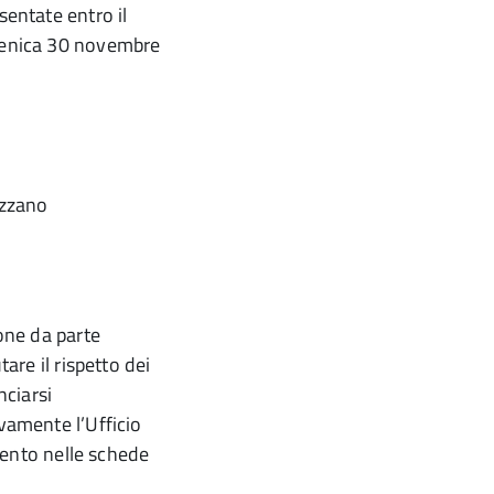
sentate entro il
omenica 30 novembre
izzano
ione da parte
are il rispetto dei
nciarsi
vamente l’Ufficio
imento nelle schede