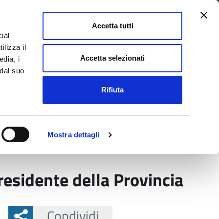
Accetta tutti
ial
Pagina
Acc
Seguici su
ilizza il
Facebook
Twit
Accetta selezionati
edia, i
 dal suo
Rifiuta
La Provincia e il territorio
Mostra dettagli
ntate le candidature a presidente della Provincia
residente della Provincia
Condividi