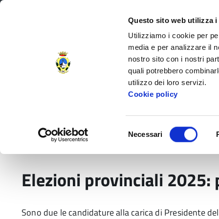
Regione Toscana
Questo sito web utilizza i
Utilizziamo i cookie per pe
media e per analizzare il no
nostro sito con i nostri par
Provincia di Massa‑Carr
quali potrebbero combinarl
utilizzo dei loro servizi.
Decorata di
Cookie policy
Medaglia d'Oro
al V.M.
Amministrazione Provinciale
Settori e
Selezione
Necessari
del
Home
Comunicati
Governo dell'Ente
Elez
consenso
Elezioni provinciali 2025:
Sono due le candidature alla carica di Presidente de