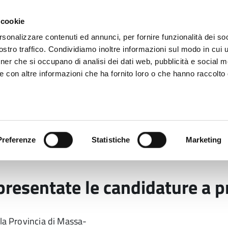
 cookie
rsonalizzare contenuti ed annunci, per fornire funzionalità dei soc
stro traffico. Condividiamo inoltre informazioni sul modo in cui ut
tner che si occupano di analisi dei dati web, pubblicità e social m
ara
e con altre informazioni che ha fornito loro o che hanno raccolto
 uffici
Servizi e Documenti
Preferenze
Statistiche
Marketing
ioni provinciali 2025
Elezioni provinciali 2025: prese
 presentate le candidature a p
lla Provincia di Massa-