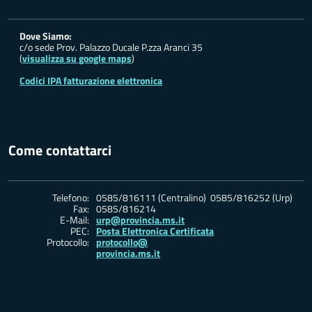
Dove Siamo:
c/o sede Prov. Palazzo Ducale P.zza Aranci 35
(
visualizza su google maps
)
Codici IPA fatturazione elettronica
Come contattarci
Telefono:
0585/816111 (Centralino) 0585/816252 (Urp)
Fax:
0585/816214
E-Mail:
urp@provincia.ms.it
PEC:
Posta Elettronica Certificata
Protocollo:
protocollo@
provincia.ms.it