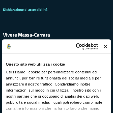
Dichiarazione di accessibilità
Vivere Massa-Carrara
Rete dei Musei, Terre dei Malaspina e delle Statue Stele
Questo sito web utilizza i cookie
Archivio della Provincia di Massa-Carrara
Utilizziamo i cookie per personalizzare contenuti ed
Rete Provinciale delle Biblioteche
annunci, per fornire funzionalità dei social media e per
analizzare il nostro traffico. Condividiamo inoltre
informazioni sul modo in cui utilizza il nostro sito con i
Istituto Valorizzazione Castelli
nostri partner che si occupano di analisi dei dati web,
pubblicità e social media, i quali potrebbero combinarle
Turismo Massa-Cararara
con altre informazioni che ha fornito loro o che hanno