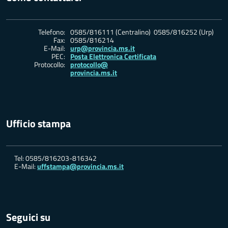
Telefono:
0585/816111 (Centralino) 0585/816252 (Urp)
Fax:
0585/816214
E-Mail:
urp@provincia.ms.it
PEC:
Posta Elettronica Certificata
Protocollo:
protocollo@
provincia.ms.it
Ufficio stampa
Tel: 0585/816203-816342
E-Mail:
uffstampa@provincia.ms.it
Seguici su