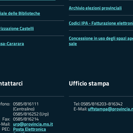
Archivio elezioni provinciali
iale delle Biblioteche
Codici IPA - Fatturazione elettron
rizzazione Castelli
Concessione in uso degli spazi ape
sa-Cararara
sale
tattarci
Ufficio stampa
efono:
0585/816111
Tel: 0585/816203-816342
(Centralino)
E-Mail:
uffstampa@provincia.m
0585/816252 (Urp)
Fax:
0585/816214
-Mail:
urp@provincia.ms.it
PEC:
Posta Elettronica