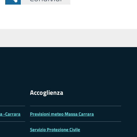
Accoglienza
sa -Carrara
Previsioni meteo Massa Carrara
Servizio Protezione Civile