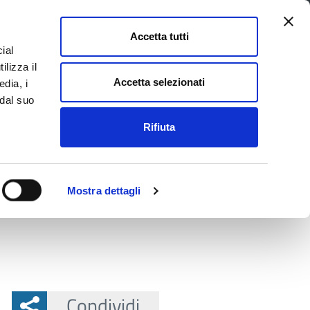
Accetta tutti
ial
Pagina
Acc
Seguici su
ilizza il
Facebook
Twit
Accetta selezionati
edia, i
 dal suo
Rifiuta
La Provincia e il territorio
Mostra dettagli
Condividi