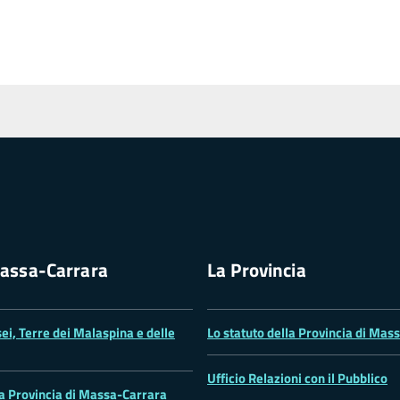
assa-Carrara
La Provincia
ei, Terre dei Malaspina e delle
Lo statuto della Provincia di Mas
Ufficio Relazioni con il Pubblico
la Provincia di Massa-Carrara