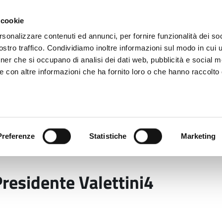
 cookie
rsonalizzare contenuti ed annunci, per fornire funzionalità dei soc
stro traffico. Condividiamo inoltre informazioni sul modo in cui ut
tner che si occupano di analisi dei dati web, pubblicità e social m
ara
e con altre informazioni che ha fornito loro o che hanno raccolto
 uffici
Servizi e Documenti
Preferenze
Statistiche
Marketing
ente Valettini4
esidente Valettini4