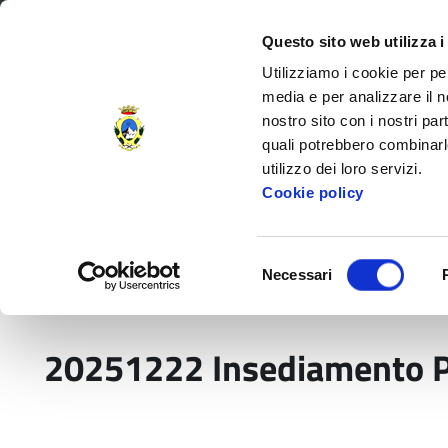
Regione Toscana
Questo sito web utilizza i
Utilizziamo i cookie per pe
media e per analizzare il no
nostro sito con i nostri par
Provincia di Massa‑Carr
quali potrebbero combinarl
utilizzo dei loro servizi.
Decorata di
Cookie policy
Medaglia d'Oro
al V.M.
Amministrazione Provinciale
Settori e
Selezione
Necessari
del
Home
Media
20251222 Insediamento Presid
consenso
20251222 Insediamento Pr