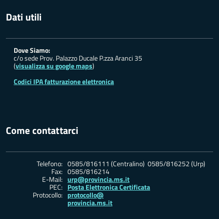
Dati utili
Dove Siamo:
c/o sede Prov. Palazzo Ducale P.zza Aranci 35
(
visualizza su google maps
)
Codici IPA fatturazione elettronica
Come contattarci
Telefono:
0585/816111 (Centralino) 0585/816252 (Urp)
Fax:
0585/816214
E-Mail:
urp@provincia.ms.it
PEC:
Posta Elettronica Certificata
Protocollo:
protocollo@
provincia.ms.it