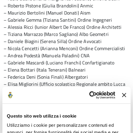
– Roberto Pistone (Giulia Brandolini) Anmic
– Maurizio Bertolini (Manuel Donati) Aism
– Gabriele Gemma (Tiziana Santini) Ordine Ingegneri
– Alessia Ricci (Iunior Albert De Franco) Ordine Architetti
– Tiziana Marrazzo (Marco Sagliano) Albo Geometri
– Daniele Biagini (Serena Silla) Ordine Avvocati
– Nicola Cencetti (Arianna Menconi) Ordine Commercialisti
– Andrea Podestà (Manuela Paladini) CNA
– Gabriele Mascardi (Luciano Franchi) Confartigianato
– Elena Bottari (Itala Tenerani) Balneari
– Federica Deni (Sonia Finali) Albergatori
– Elisa Migliorini (Ufficio scolastico Regionale ambito Lucca
Massa e Carrara)
– Angiolo Batignani (Lucia Zanza) ASD Aphap Massa
– Daniela Secchiari (Maria Ellis Zioli) Anmil Patronato
– Paolo Bruschi (Mirco Moscatelli) Anmil
Questo sito web utilizza i cookie
– Luigi Ianuale (Patrizia Gallo) Dammi Voce Onlus
Utilizziamo i cookie per personalizzare contenuti ed
– Francesca Mazzi (Simonetta Marchini) Autismo Apuania
annunci, per fornire funzionalità dei social media e per