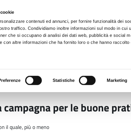
 cookie
rsonalizzare contenuti ed annunci, per fornire funzionalità dei soc
stro traffico. Condividiamo inoltre informazioni sul modo in cui ut
tner che si occupano di analisi dei dati web, pubblicità e social m
ara
e con altre informazioni che ha fornito loro o che hanno raccolto
 uffici
Servizi e Documenti
Preferenze
Statistiche
Marketing
on rischio” a Massa la campagna per le buone pratiche di
a campagna per le buone prati
on il quale, più o meno