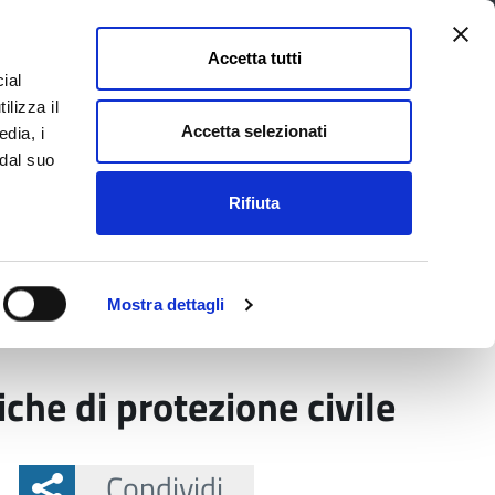
Accetta tutti
ial
Pagina
Acc
Seguici su
ilizza il
Facebook
Twit
Accetta selezionati
edia, i
 dal suo
Rifiuta
La Provincia e il territorio
Mostra dettagli
 protezione civile
che di protezione civile
Condividi