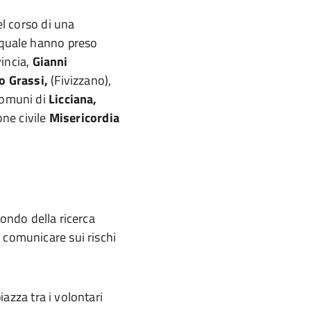
el corso di una
 quale hanno preso
vincia,
Gianni
o Grassi,
(Fivizzano),
comuni di
Licciana,
one civile
Misericordia
 mondo della ricerca
 comunicare sui rischi
iazza tra i volontari