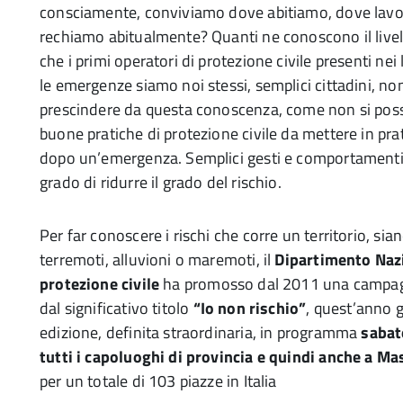
consciamente, conviviamo dove abitiamo, dove lavo
rechiamo abitualmente? Quanti ne conoscono il livel
che i primi operatori di protezione civile presenti ne
le emergenze siamo noi stessi, semplici cittadini, non
prescindere da questa conoscenza, come non si poss
buone pratiche di protezione civile da mettere in pra
dopo un’emergenza. Semplici gesti e comportamenti 
grado di ridurre il grado del rischio.
Per far conoscere i rischi che corre un territorio, sian
terremoti, alluvioni o maremoti, il
Dipartimento Nazi
protezione civile
ha promosso dal 2011 una campag
dal significativo titolo
“Io non rischio”
, quest’anno g
edizione, definita straordinaria, in programma
sabat
tutti i capoluoghi di provincia e quindi anche a Ma
per un totale di 103 piazze in Italia