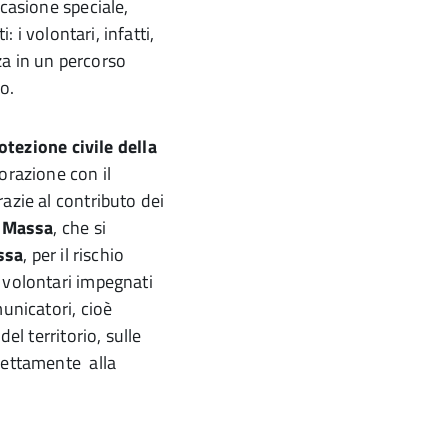
casione speciale,
: i volontari, infatti,
a in un percorso
io.
otezione civile della
borazione con il
razie al contributo dei
a Massa
, che si
ssa
, per il rischio
 volontari impegnati
unicatori, cioè
el territorio, sulle
rettamente alla