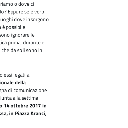
riamo o dove ci
lo? Eppure se è vero
i luoghi dove insorgono
 è possibile
ono ignorare le
tica prima, durante e
che da soli sono in
o essi legati a
onale della
na di comunicazione
iunta alla settima
o 14 ottobre 2017 in
ssa, in Piazza Aranci
,