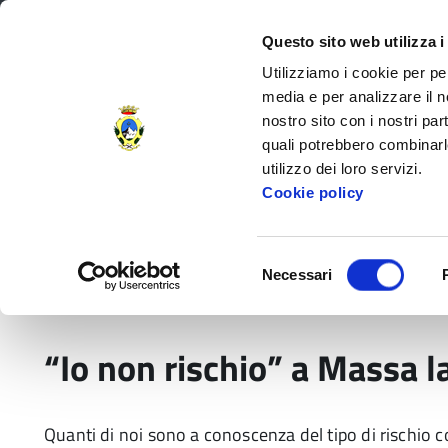
Regione Toscana
Questo sito web utilizza i
Utilizziamo i cookie per pe
media e per analizzare il no
nostro sito con i nostri par
Provincia di Massa‑Carr
quali potrebbero combinarl
utilizzo dei loro servizi.
Decorata di
Cookie policy
Medaglia d'Oro
al V.M.
Amministrazione Provinciale
Settori e
Selezione
Necessari
del
Home
Comunicati
Protezione Civile
“Io n
consenso
“Io non rischio” a Massa l
Quanti di noi sono a conoscenza del tipo di rischio c