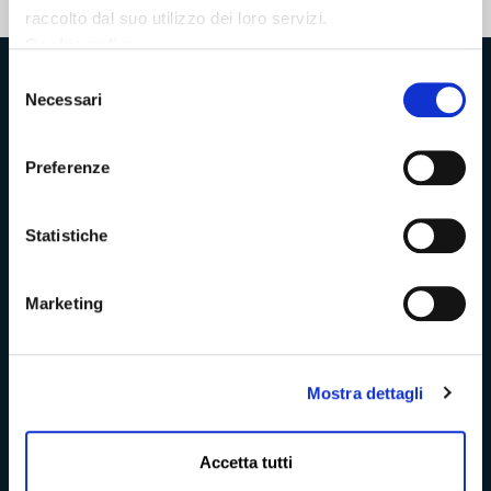
Ultima modifica: 21 Settembre 2022
raccolto dal suo utilizzo dei loro servizi.
Cookie policy
Selezione
Provincia di Massa‑Carrara
Necessari
del
consenso
Preferenze
Trasparenza e Accessibilità
Statistiche
Amministrazione Trasparente
Marketing
Albo pretorio
Bandi di concorso
Mostra dettagli
Richieste di accesso
Accetta tutti