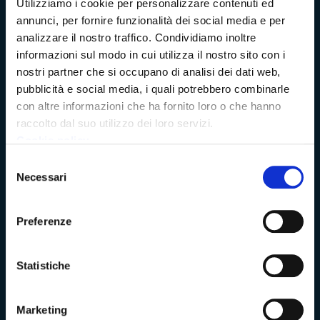
Utilizziamo i cookie per personalizzare contenuti ed
annunci, per fornire funzionalità dei social media e per
Trasparenza e Accessibilità
analizzare il nostro traffico. Condividiamo inoltre
informazioni sul modo in cui utilizza il nostro sito con i
nostri partner che si occupano di analisi dei dati web,
Amministrazione Trasparente
pubblicità e social media, i quali potrebbero combinarle
con altre informazioni che ha fornito loro o che hanno
Albo pretorio
raccolto dal suo utilizzo dei loro servizi.
Cookie policy
Bandi di concorso
Selezione
Necessari
del
Richieste di accesso
consenso
Preferenze
Problemi di accessibilità
Dichiarazione di accessibilità
Statistiche
Marketing