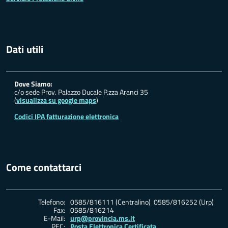
Dati utili
Dove Siamo:
c/o sede Prov. Palazzo Ducale P.zza Aranci 35
(
visualizza su google maps
)
Codici IPA fatturazione elettronica
Come contattarci
Telefono:
0585/816111 (Centralino) 0585/816252 (Urp)
Fax:
0585/816214
E-Mail:
urp@provincia.ms.it
PEC:
Posta Elettronica Certificata