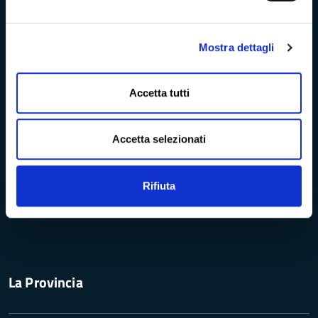
Vivere Massa-Carrara
Mostra dettagli
Rete dei Musei, Terre dei Malaspina e delle Statue Stele
Accetta tutti
Archivio della Provincia di Massa-Carrara
Rete Provinciale delle Biblioteche
Accetta selezionati
Istituto Valorizzazione Castelli
Rifiuta
Turismo Massa-Cararara
La Provincia