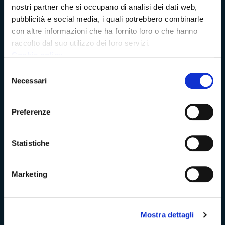
Trasparenza e Accessibilità
nostri partner che si occupano di analisi dei dati web,
pubblicità e social media, i quali potrebbero combinarle
con altre informazioni che ha fornito loro o che hanno
raccolto dal suo utilizzo dei loro servizi.
Amministrazione Trasparente
Cookie policy
Albo pretorio
Selezione
Necessari
del
consenso
Bandi di concorso
Preferenze
Richieste di accesso
Statistiche
Problemi di accessibilità
Dichiarazione di accessibilità
Marketing
Mostra dettagli
Vivere Massa-Carrara