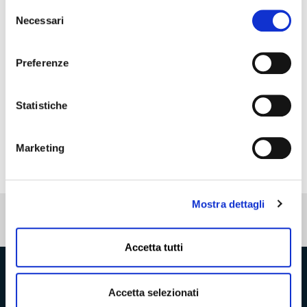
Selezione
Necessari
del
consenso
Preferenze
Statistiche
Marketing
Mostra dettagli
Pubblicato: 01 Dicembre 2022
—
Ultima modifica: 20 Giugno 2023
Accetta tutti
Provincia di Massa‑Carrara
Accetta selezionati