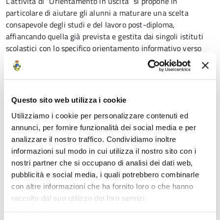
L’attività di “Orientamento in uscita” si propone in
particolare di aiutare gli alunni a maturare una scelta
consapevole degli studi e del lavoro post-diploma,
affiancando quella già prevista e gestita dai singoli istituti
scolastici con lo specifico orientamento informativo verso
tutte le opportunità e le iniziative per effettuare una scelta
post diploma consapevole, aggiungendo in questo caso un
percorso riguardo all’offerta formativa degli Istituti Tecnici
superiori, un biennio post diploma in grado di favorire
Questo sito web utilizza i cookie
l’incontro tra la reale domanda e l’offerta di figure tecnico
Utilizziamo i cookie per personalizzare contenuti ed
professionali di elevato livello.
annunci, per fornire funzionalità dei social media e per
analizzare il nostro traffico. Condividiamo inoltre
Condividi
informazioni sul modo in cui utilizza il nostro sito con i
nostri partner che si occupano di analisi dei dati web,
pubblicità e social media, i quali potrebbero combinarle
con altre informazioni che ha fornito loro o che hanno
raccolto dal suo utilizzo dei loro servizi.
Cookie policy