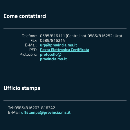
Come contattarci
Telefono:
0585/816111 (Centralino) 0585/816252 (Urp)
Fax:
0585/816214
E-Mail:
urp@provincia.ms.it
PEC:
Posta Elettronica Certificata
Protocollo:
protocollo@
provincia.ms.it
Ufficio stampa
Tel: 0585/816203-816342
E-Mail:
uffstampa@provincia.ms.it