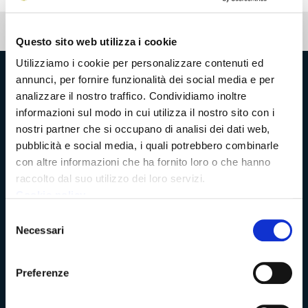
Pubblicato: 01 ottobre 2025
Questo sito web utilizza i cookie
Utilizziamo i cookie per personalizzare contenuti ed
annunci, per fornire funzionalità dei social media e per
Provincia di Massa‑Carrara
analizzare il nostro traffico. Condividiamo inoltre
informazioni sul modo in cui utilizza il nostro sito con i
nostri partner che si occupano di analisi dei dati web,
pubblicità e social media, i quali potrebbero combinarle
Trasparenza e Accessibilità
con altre informazioni che ha fornito loro o che hanno
raccolto dal suo utilizzo dei loro servizi.
Cookie policy
Amministrazione Trasparente
Selezione
Necessari
del
Albo pretorio
consenso
Bandi di concorso
Preferenze
Richieste di accesso