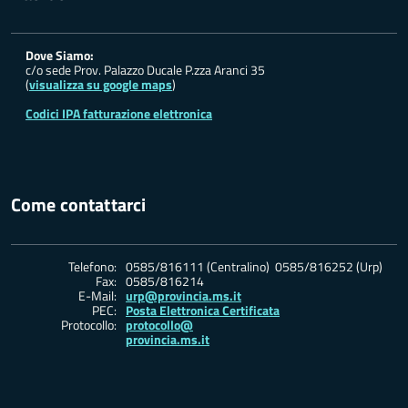
Dove Siamo:
c/o sede Prov. Palazzo Ducale P.zza Aranci 35
(
visualizza su google maps
)
Codici IPA fatturazione elettronica
Come contattarci
Telefono:
0585/816111 (Centralino) 0585/816252 (Urp)
Fax:
0585/816214
E-Mail:
urp@provincia.ms.it
PEC:
Posta Elettronica Certificata
Protocollo:
protocollo@
provincia.ms.it