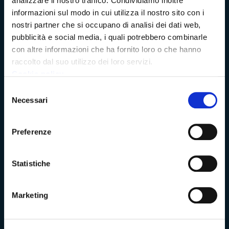
analizzare il nostro traffico. Condividiamo inoltre
Amministrazione Trasparente
informazioni sul modo in cui utilizza il nostro sito con i
nostri partner che si occupano di analisi dei dati web,
Albo pretorio
pubblicità e social media, i quali potrebbero combinarle
con altre informazioni che ha fornito loro o che hanno
Bandi di concorso
raccolto dal suo utilizzo dei loro servizi.
Cookie policy
Richieste di accesso
Selezione
Necessari
del
Problemi di accessibilità
consenso
Preferenze
Dichiarazione di accessibilità
Statistiche
Vivere Massa-Carrara
Marketing
Rete dei Musei, Terre dei Malaspina e delle Statue Stele