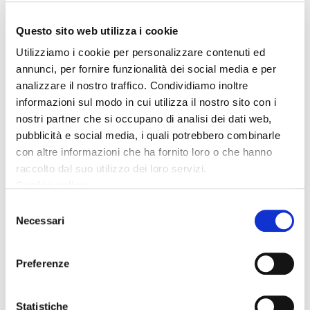
organizzata presso il nostro sito di Massa che si inserisce in un
rapporto di partnership consolidato con ZIA sulle tematiche di
Questo sito web utilizza i cookie
formazione competenze e responsabilità sociale sul territorio
Utilizziamo i cookie per personalizzare contenuti ed
apuano. Si tratta di temi che come Baker Hughes rientrano tra le
annunci, per fornire funzionalità dei social media e per
nostre priorità strategiche più importanti e sono parti fondanti
analizzare il nostro traffico. Condividiamo inoltre
della strategia futura di crescita e di espansione dello stabilimento
informazioni sul modo in cui utilizza il nostro sito con i
dei prossimi
anni.
Sono stata molto contenta di incontrare gli
nostri partner che si occupano di analisi dei dati web,
studenti che si sono dimostrati curiosi e interessati alle nostre
pubblicità e social media, i quali potrebbero combinarle
tecnologie ”
con altre informazioni che ha fornito loro o che hanno
raccolto dal suo utilizzo dei loro servizi.
Cookie policy
Selezione
Necessari
Condividi
del
consenso
Preferenze
Statistiche