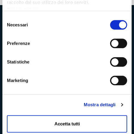
raccolto dal suo utilizzo dei loro servizi.
Cookie policy
Provincia di Massa‑Carrara
Selezione
Necessari
del
consenso
Preferenze
Trasparenza e Accessibilità
Statistiche
Amministrazione Trasparente
Marketing
Albo pretorio
Bandi di concorso
Mostra dettagli
Richieste di accesso
Accetta tutti
Problemi di accessibilità