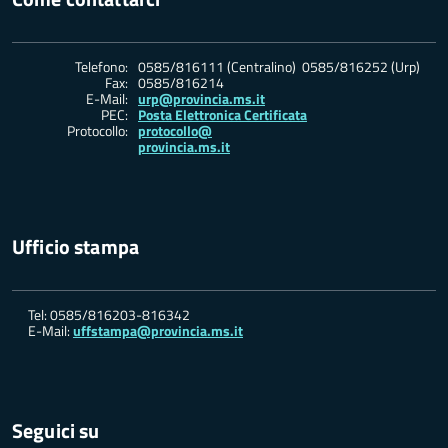
Telefono:
0585/816111 (Centralino) 0585/816252 (Urp)
Fax:
0585/816214
E-Mail:
urp@provincia.ms.it
PEC:
Posta Elettronica Certificata
Protocollo:
protocollo@
provincia.ms.it
Ufficio stampa
Tel: 0585/816203-816342
E-Mail:
uffstampa@provincia.ms.it
Seguici su