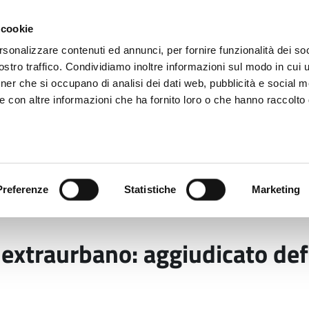
 cookie
rsonalizzare contenuti ed annunci, per fornire funzionalità dei soc
stro traffico. Condividiamo inoltre informazioni sul modo in cui ut
tner che si occupano di analisi dei dati web, pubblicità e social m
ara
e con altre informazioni che ha fornito loro o che hanno raccolto
 uffici
Servizi e Documenti
Preferenze
Statistiche
Marketing
cale
Trasporto Pubblico Locale extraurbano: aggiudica
extraurbano: aggiudicato defi