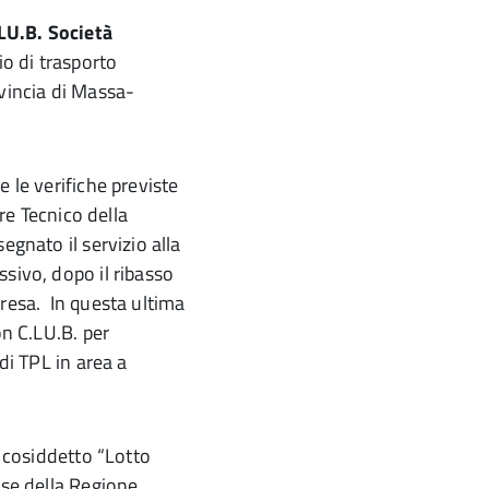
LU.B. Società
io di trasporto
vincia di Massa-
 le verifiche previste
ore Tecnico della
egnato il servizio alla
sivo, dopo il ribasso
esa. In questa ultima
on C.LU.B. per
di TPL in area a
l cosiddetto “Lotto
rse della Regione