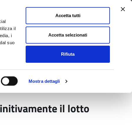
Accetta tutti
ial
Pagina
Acc
Seguici su
ilizza il
Facebook
Twit
Accetta selezionati
edia, i
 dal suo
Rifiuta
La Provincia e il territorio
Mostra dettagli
to definitivamente il lotto debole
nitivamente il lotto