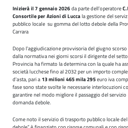
Inizierà il 7 gennaio 2026
da parte dell’operatore
C.
Consortile per Azioni di Lucca
la gestione del serviz
pubblico locale su gomma del lotto debole della Pro
Carrara
Dopo l’aggiudicazione provvisoria del giugno scorso e
dalla normativa nei giorni scorsi il dirigente del sett
Provincia ha firmato la determina con la quale ha ass
società lucchese fino al 2032 per un importo comples
d’asta, pari a
13 milioni 465 mila 295
euro iva compr
fase sono state svolte le necessarie interlocuzioni c
garantire nel modo migliore il passaggio del servizio 
domanda debole
.
Come noto il servizio di trasporto pubblico locale de
debole” è finanziato con risorse comunali e con riso