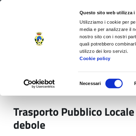
Regione Toscana
Questo sito web utilizza i
Utilizziamo i cookie per pe
media e per analizzare il no
nostro sito con i nostri par
Provincia di Massa‑Carr
quali potrebbero combinarl
utilizzo dei loro servizi.
Decorata di
Cookie policy
Medaglia d'Oro
al V.M.
Amministrazione Provinciale
Settori e
Selezione
Necessari
del
Home
Comunicati
TPL Trasporto pubblico lo
consenso
Trasporto Pubblico Locale 
debole