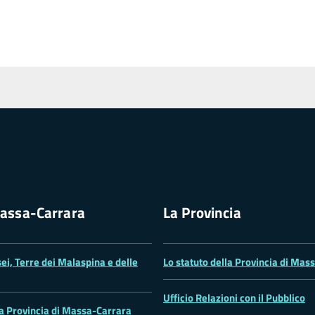
assa-Carrara
La Provincia
ei, Terre dei Malaspina e delle
Lo statuto della Provincia di Mas
Ufficio Relazioni con il Pubblico
la Provincia di Massa-Carrara