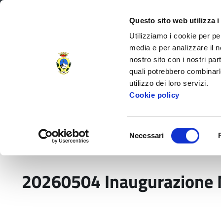
Regione Toscana
Questo sito web utilizza i
Utilizziamo i cookie per pe
media e per analizzare il no
nostro sito con i nostri par
Provincia di Massa‑Carr
quali potrebbero combinarl
utilizzo dei loro servizi.
Decorata di
Cookie policy
Medaglia d'Oro
al V.M.
Amministrazione Provinciale
Settori e
Selezione
Necessari
del
Home
Media
20260504 Inaugurazione Mostr
consenso
20260504 Inaugurazione M