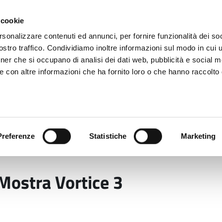
 cookie
rsonalizzare contenuti ed annunci, per fornire funzionalità dei soc
stro traffico. Condividiamo inoltre informazioni sul modo in cui ut
tner che si occupano di analisi dei dati web, pubblicità e social m
ara
e con altre informazioni che ha fornito loro o che hanno raccolto
 uffici
Servizi e Documenti
Preferenze
Statistiche
Marketing
a Vortice 3
ostra Vortice 3