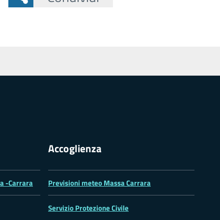
Accoglienza
sa -Carrara
Previsioni meteo Massa Carrara
Servizio Protezione Civile