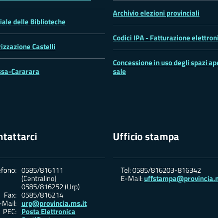
Archivio elezioni provinciali
iale delle Biblioteche
Codici IPA - Fatturazione elettron
rizzazione Castelli
Concessione in uso degli spazi ape
sa-Cararara
sale
tattarci
Ufficio stampa
efono:
0585/816111
Tel: 0585/816203-816342
(Centralino)
E-Mail:
uffstampa@provincia.m
0585/816252 (Urp)
Fax:
0585/816214
-Mail:
urp@provincia.ms.it
PEC:
Posta Elettronica