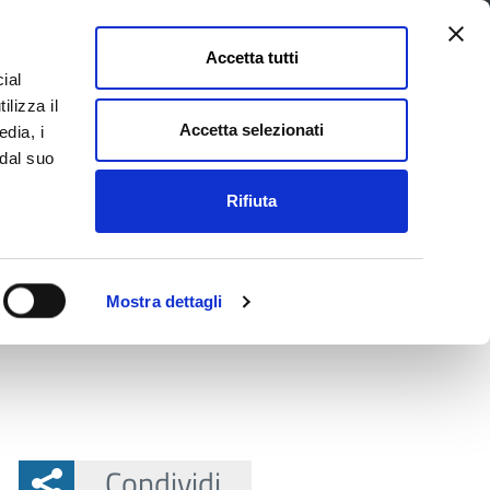
Accetta tutti
ial
Pagina
Acc
Seguici su
ilizza il
Facebook
Twit
Accetta selezionati
edia, i
 dal suo
Rifiuta
La Provincia e il territorio
Mostra dettagli
Condividi