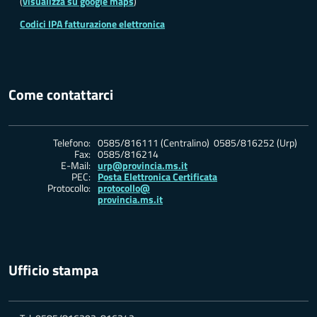
(
visualizza su google maps
)
Codici IPA fatturazione elettronica
Come contattarci
Telefono:
0585/816111 (Centralino) 0585/816252 (Urp)
Fax:
0585/816214
E-Mail:
urp@provincia.ms.it
PEC:
Posta Elettronica Certificata
Protocollo:
protocollo@
provincia.ms.it
Ufficio stampa