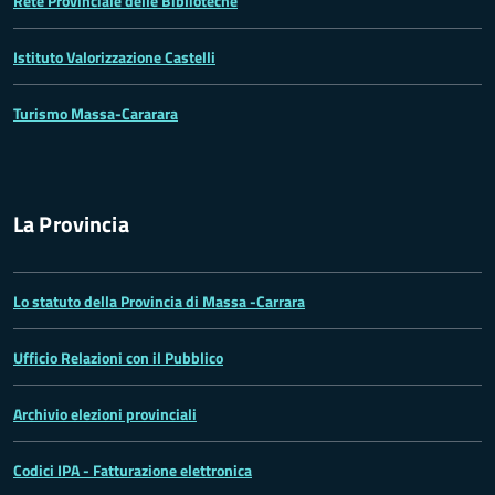
Rete Provinciale delle Biblioteche
Istituto Valorizzazione Castelli
Turismo Massa-Cararara
La Provincia
Lo statuto della Provincia di Massa -Carrara
Ufficio Relazioni con il Pubblico
Archivio elezioni provinciali
Codici IPA - Fatturazione elettronica