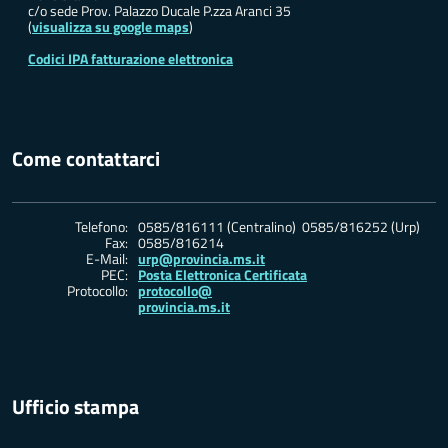
c/o sede Prov. Palazzo Ducale P.zza Aranci 35
(
visualizza su google maps
)
Codici IPA fatturazione elettronica
Come contattarci
Telefono:
0585/816111 (Centralino) 0585/816252 (Urp)
Fax:
0585/816214
E-Mail:
urp@provincia.ms.it
PEC:
Posta Elettronica Certificata
Protocollo:
protocollo@
provincia.ms.it
Ufficio stampa