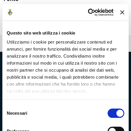
Settore Tecnico Provincia Massa-Carrara
Questo sito web utilizza i cookie
Utilizziamo i cookie per personalizzare contenuti ed
Pubblicato: 19 dicembre 2023
annunci, per fornire funzionalità dei social media e per
analizzare il nostro traffico. Condividiamo inoltre
informazioni sul modo in cui utilizza il nostro sito con i
Provincia di Massa‑Carrara
nostri partner che si occupano di analisi dei dati web,
pubblicità e social media, i quali potrebbero combinarle
con altre informazioni che ha fornito loro o che hanno
raccolto dal suo utilizzo dei loro servizi.
Trasparenza e Accessibilità
Cookie policy
Selezione
Necessari
del
Amministrazione Trasparente
consenso
Albo pretorio